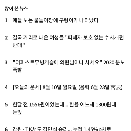
많이 본 뉴스
1
애들 노는 물놀이장에 구렁이가 나타났다
2
결국 거리로 나온 여성들 "피해자 보호 없는 수사개편
반대"
3
"더퍼스트무빙캐슬에 의원님이나 사세요" 2030 분노
폭발
4
[오늘의 운세] 8월 10일 월요일 (음력 6월 28일 丙辰)
5
한달 전 1556원이었는데... 환율 어느새 1300원대
눈앞
6
강원·TK서도 김민석 승리... 누적 1.45%p차로