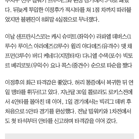
부지구 선두 밀워키 브루어스와 원정 경기에서 3-8로 패했
다. 뒤늦게 투입한 이정후가 적시타를 쳐 1점 차까지 따라붙
었지만 불펜진이 8회말 4실점으로 무너졌다.
이날 샌프란시스코는 캐시 슈미트(좌익수) 라파엘 데버스(1
루수) 루이스 아라에즈(2루수) 윌리 아다메즈(유격수) 맷 채
프먼(3루수) 버디 케네디(지명타자) 다니엘 수색(포수) 빅토
르 베리코토(우익수) 요나 콕스(중견수) 순으로 타순을 짰다
이정후의 최근 타격감은 좋았다. 허리 통증에서 복귀한 뒤 연
일 맹타를 휘두르고 있다. 지난달 30일 콜로라도 로키스전에
서 4안타를 몰아친 데 이어, 1일 경기에서는 빅리그 데뷔 후
처음으로 5안타 경기를 완성했다. 전날 밀워키와 1차전에서
도 첫 타석부터 안타를 신고하며 타격감을 이어 갔다.