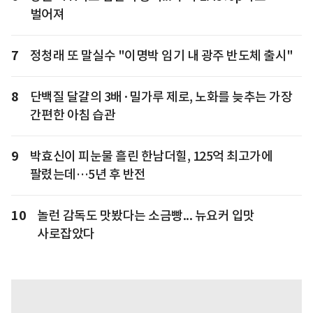
벌어져
7
정청래 또 말실수 "이명박 임기 내 광주 반도체 출시"
8
단백질 달걀의 3배·밀가루 제로, 노화를 늦추는 가장
간편한 아침 습관
9
박효신이 피눈물 흘린 한남더힐, 125억 최고가에
팔렸는데…5년 후 반전
10
놀런 감독도 맛봤다는 소금빵... 뉴요커 입맛
사로잡았다