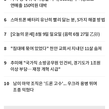
연매출 150억원 대박
6
스마트폰 배터리 유난히 빨리 닳는 분, 5가지 해결 방법
7
[오늘의 운세] 8월 9일 일요일 (음력 6월 27일 乙卯)
8
"침대에 묶여 있었다" 천안 교회서 지내던 11살 숨져
9
추미애 "국가직 소방공무원 인건비, 경기도가 1조원
이상 부담… 재정 개혁 시급"
10
남미 마약 조직은 '드론 고수'... 우크라 용병 뛰며
조종 익혔다