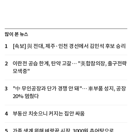
많이 본 뉴스
1
[속보] 與 전대, 제주·인천 경선에서 김민석 후보 승리
2
이란전 공습 한계, 탄약 고갈… "美합참의장, 출구전략
모색중"
3
"中 무인공장과 단가 경쟁 안 돼"… 車부품 성지, 공장
20% 멈췄다
4
부동산 치솟으니 커지는 집안 싸움
5
가족 생계 위해 벼랑끝 시작, 3000원 추어탕으로