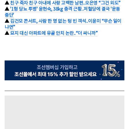
▲
친구 죽자 친구 아내에 사랑 고백한 남편..오은영 “그건 외도”
▲
'1형 당뇨 투병' 윤현숙, 38kg 충격 근황..저혈당에 결국 '운동
중단'
▲
김건모 콘서트, 사람 한 명 없는 텅 빈 객석..이윤미 “무슨 일이
냐면”
▲
묘지 대신 아파트에 유골 안치 논란..“더 싸니까”