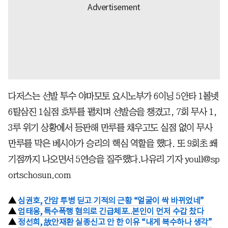
다저스는 선발 투수 야마모토 요시노부가 6이닝 5안타 1볼넷
6탈삼진 1실점 호투를 펼치며 선발승을 챙겼고, 7회 무사 1,
3루 위기 상황에서 등판해 만루를 채우고도 실점 없이 무사
만루를 막은 베시아가 승리의 핵심 역할을 했다. 또 9회초 쐐
기점까지 나오면서 5연승을 질주했다.나유리 기자 youll@sp
ortschosun.com
▲
심권호, 간암 투병 딛고 기적의 근황 “얼굴이 싹 바뀌었네”
▲
엄태웅, 특수폭행 혐의로 긴급체포..본인이 먼저 수갑 찼다
▲
정선희, 故안재환 실종신고 안 한 이유 “내게 복수하나 생각”