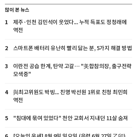
많이 본 뉴스
1
제주·인천 김민석이 웃었다... 누적 득표도 정청래에
역전
2
스마트폰 배터리 유난히 빨리 닳는 분, 5가지 해결 방법
3
이란전 공습 한계, 탄약 고갈… "美합참의장, 출구전략
모색중"
4
與최고위원도 박빙... 친명 박선원 1위로 친청 최민희
역전
5
"침대에 묶여 있었다" 천안 교회서 지내던 11살 숨져
6
[오늘의 운세] 8월 9일 일요일 (음력 6월 27일 乙卯)