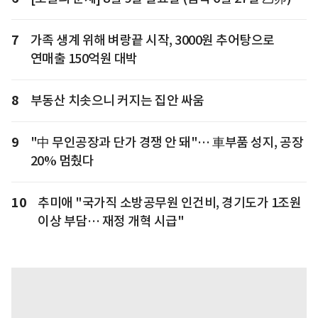
7
가족 생계 위해 벼랑끝 시작, 3000원 추어탕으로
연매출 150억원 대박
8
부동산 치솟으니 커지는 집안 싸움
9
"中 무인공장과 단가 경쟁 안 돼"… 車부품 성지, 공장
20% 멈췄다
10
추미애 "국가직 소방공무원 인건비, 경기도가 1조원
이상 부담… 재정 개혁 시급"