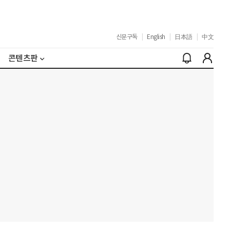
신문구독
|
English
|
日本語
|
中文
콘텐츠판