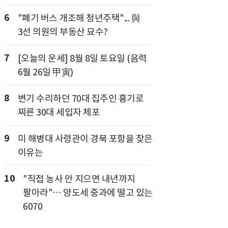
6
"폐기 버스 개조해 청년주택"... 與
3선 의원의 부동산 묘수?
7
[오늘의 운세] 8월 8일 토요일 (음력
6월 26일 甲寅)
8
변기 수리하던 70대 집주인 흉기로
찌른 30대 세입자 체포
9
미 해병대 사령관이 경북 포항을 찾은
이유는
10
"직접 농사 안 지으면 내년까지
팔아라"… 양도세 중과에 떨고 있는
6070