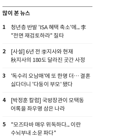
많이 본 뉴스
1
청년층 반발 'ISA 혜택 축소'에... 李
"전면 재검토하라" 질타
2
[사설] 6년 전 李지사와 현재
秋지사의 180도 달라진 곳간 사정
3
'독수리 오남매'에 또 한명 더… 결혼
싫다더니 '다둥이 부모' 됐다
4
[박정훈 칼럼] 국방장관이 모택동
어록을 좌우명 삼은 나라
5
"모즈타바 매우 위독하다... 이란
수뇌부내 소문 파다"