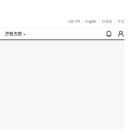
신문구독
|
English
|
日本語
|
中文
콘텐츠판