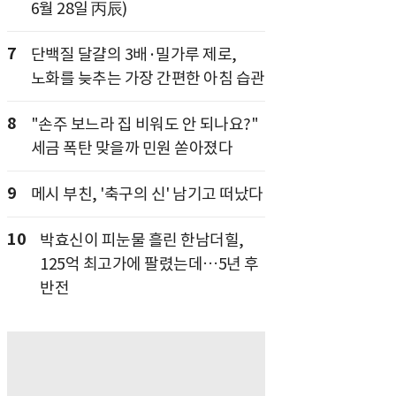
6월 28일 丙辰)
7
단백질 달걀의 3배·밀가루 제로,
노화를 늦추는 가장 간편한 아침 습관
8
"손주 보느라 집 비워도 안 되나요?"
세금 폭탄 맞을까 민원 쏟아졌다
9
메시 부친, '축구의 신' 남기고 떠났다
10
박효신이 피눈물 흘린 한남더힐,
125억 최고가에 팔렸는데…5년 후
반전