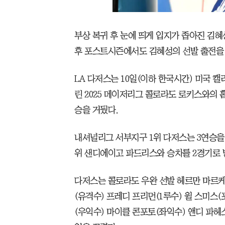
부상 복귀 후 눈에 띄게 입지가 좁아진 김혜
후 포스트시즌에서도 김혜성의 선발 출전을 
LA 다저스는 10일(이하 한국시간) 미국
린 2025 메이저리그 콜로라도 로키스와의 홈
승을 거뒀다.
내셔널리그 서부지구 1위 다저스는 3연승을
위 샌디에이고 파드리스와 승차를 2경기로 
다저스는 콜로라도 우완 선발 헤르만 마르케
(유격수) 프레디 프리먼(1루수) 윌 스미스
(우익수) 마이클 콘포토(좌익수) 앤디 파헤