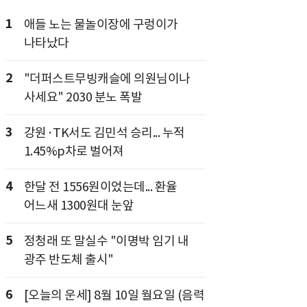
1
애들 노는 물놀이장에 구렁이가
나타났다
2
"더퍼스트무빙캐슬에 의원님이나
사세요" 2030 분노 폭발
3
강원·TK서도 김민석 승리... 누적
1.45%p차로 벌어져
4
한달 전 1556원이었는데... 환율
어느새 1300원대 눈앞
5
정청래 또 말실수 "이명박 임기 내
광주 반도체 출시"
6
[오늘의 운세] 8월 10일 월요일 (음력