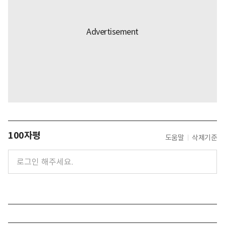
100자평
도움말
삭제기준