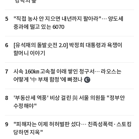
'강박의 늪'
5
"직접 농사 안 지으면 내년까지 팔아라"… 양도세
중과에 떨고 있는 6070
6
[유석재의 돌발史전 2.0] 박정희 대통령과 욕쟁이
할머니 이야기
7
시속 160㎞ 고속철 아래 쌓인 청구서… 라오스는
어떻게 '中 부채 함정'에 빠졌나
8
'부동산세 역풍' 비상 걸린 與 서울 의원들 "정부안
수정해야"
9
"피해자는 이제 허허벌판 섰다… 친족성폭력·스토킹
당하면 지옥"