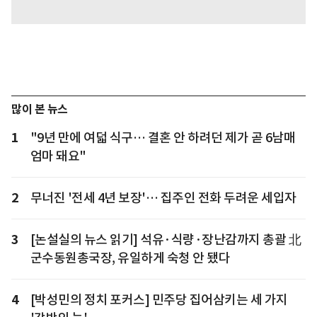
많이 본 뉴스
1
"9년 만에 여덟 식구… 결혼 안 하려던 제가 곧 6남매
엄마 돼요"
2
무너진 '전세 4년 보장'… 집주인 전화 두려운 세입자
3
[논설실의 뉴스 읽기] 석유·식량·장난감까지 총괄 北
군수동원총국장, 유일하게 숙청 안 됐다
4
[박성민의 정치 포커스] 민주당 집어삼키는 세 가지