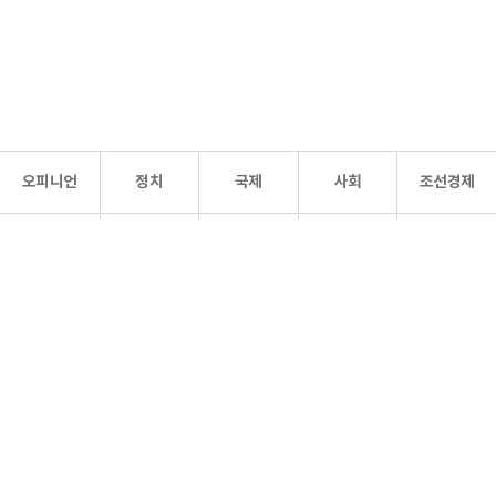
오피니언
정치
국제
사회
조선경제
문화·
조선
스포츠
건강
조선몰
연예
리더스
조선일보 공식 SNS
개인정보처리방침
사이트맵
Copyright 조선일보 All rights reserved. 무단 전재 및 재배포 금지.