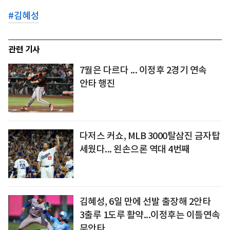
#
김혜성
관련 기사
7월은 다르다 ... 이정후 2경기 연속
안타 행진
다저스 커쇼, MLB 3000탈삼진 금자탑
세웠다... 왼손으론 역대 4번째
김혜성, 6일 만에 선발 출장해 2안타
3출루 1도루 활약...이정후는 이틀연속
무안타