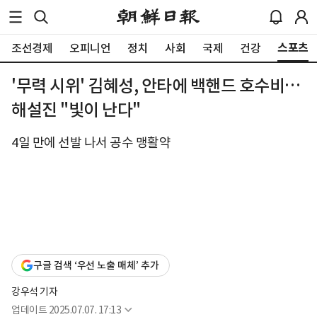
스포츠
조선경제
오피니언
정치
사회
국제
건강
'무력 시위' 김혜성, 안타에 백핸드 호수비…
해설진 "빛이 난다"
4일 만에 선발 나서 공수 맹활약
구글 검색 ‘우선 노출 매체’ 추가
강우석 기자
업데이트
2025.07.07. 17:13