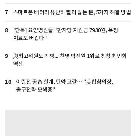
7
스마트폰 배터리 유난히 빨리 닳는 분, 5가지 해결 방법
8
[단독] 요양병원들 "환자당 지원금 7980원, 욕창
치료도 버겁다"
9
與최고위원도 박빙... 친명 박선원 1위로 친청 최민희
역전
10
이란전 공습 한계, 탄약 고갈… "美합참의장,
출구전략 모색중"