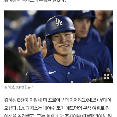
김혜성. /AP연합뉴스
김혜성(26)이 마침내 미 프로야구 메이저리그(MLB) 무대에
오른다. LA 다저스는 내야수 토미 에드먼의 부상 여파로 김
혜성을 콜업했고, 그는 현재 미국 조지아주 애틀랜타에서 원