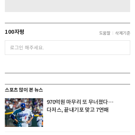
100자평
도움말
삭제기준
스포츠 많이 본 뉴스
970억원 마무리 또 무너졌다…
다저스, 끝내기포 맞고 7연패