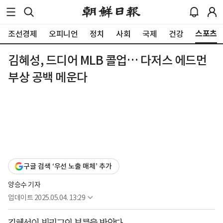
스포츠
조선경제
오피니언
정치
사회
국제
건강
김혜성, 드디어 MLB 콜업… 다저스 에드먼
부상 공백 메운다
구글 검색 ‘우선 노출 매체’ 추가
양승수 기자
업데이트
2025.05.04. 13:29
김혜성이 빅리그의 부름을 받았다.