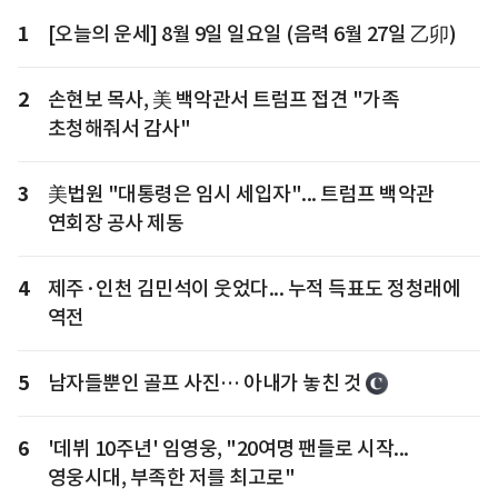
1
[오늘의 운세] 8월 9일 일요일 (음력 6월 27일 乙卯)
2
손현보 목사, 美 백악관서 트럼프 접견 "가족
초청해줘서 감사"
3
美법원 "대통령은 임시 세입자"... 트럼프 백악관
연회장 공사 제동
4
제주·인천 김민석이 웃었다... 누적 득표도 정청래에
역전
5
남자들뿐인 골프 사진… 아내가 놓친 것
6
'데뷔 10주년' 임영웅, "20여명 팬들로 시작...
영웅시대, 부족한 저를 최고로"