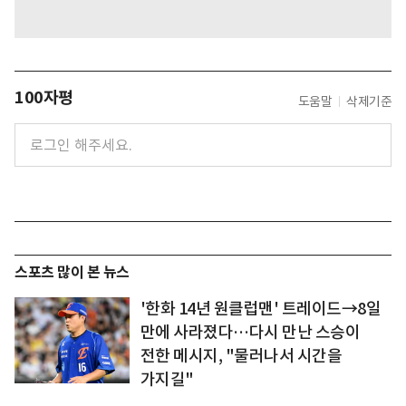
100자평
도움말
삭제기준
스포츠 많이 본 뉴스
'한화 14년 원클럽맨' 트레이드→8일
만에 사라졌다…다시 만난 스승이
전한 메시지, "물러나서 시간을
가지길"