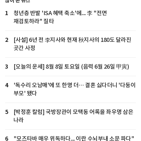
많이 본 뉴스
1
청년층 반발 'ISA 혜택 축소'에... 李 "전면
재검토하라" 질타
2
[사설] 6년 전 李지사와 현재 秋지사의 180도 달라진
곳간 사정
3
[오늘의 운세] 8월 8일 토요일 (음력 6월 26일 甲寅)
4
'독수리 오남매'에 또 한명 더… 결혼 싫다더니 '다둥이
부모' 됐다
5
[박정훈 칼럼] 국방장관이 모택동 어록을 좌우명 삼은
나라
6
"모즈타바 매우 위독하다... 이란 수뇌부내 소문 파다"