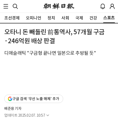
스포츠
조선경제
오피니언
정치
사회
국제
건강
오타니 돈 빼돌린 前통역사, 57개월 구금
·246억원 배상 판결
디애슬래틱 "구금형 끝나면 일본으로 추방될 듯"
구글 검색 ‘우선 노출 매체’ 추가
배준용 기자
업데이트
2025.02.07. 10:57