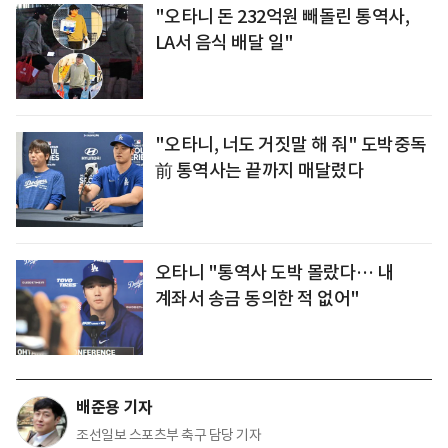
"오타니 돈 232억원 빼돌린 통역사,
LA서 음식 배달 일"
"오타니, 너도 거짓말 해 줘" 도박중독
前 통역사는 끝까지 매달렸다
오타니 "통역사 도박 몰랐다… 내
계좌서 송금 동의한 적 없어"
배준용 기자
조선일보 스포츠부 축구 담당 기자