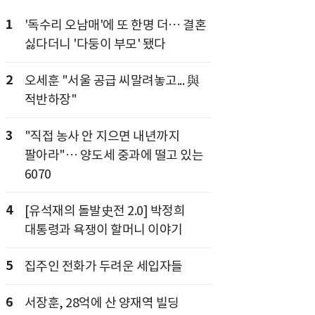
1
'독수리 오남매'에 또 한명 더… 결혼
싫다더니 '다둥이 부모' 됐다
2
오세훈 "서울 공급 씨말려놓고... 與
적반하장"
3
"직접 농사 안 지으면 내년까지
팔아라"… 양도세 중과에 떨고 있는
6070
4
[유석재의 돌발史전 2.0] 박정희
대통령과 욕쟁이 할머니 이야기
5
집주인 전화가 두려운 세입자들
6
서장훈, 28억에 산 양재역 빌딩