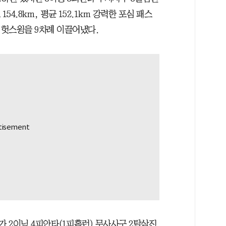
54.8km, 평균 152.1km 강력한 포심 패스
헛스윙을 9차례 이끌어냈다.
 2이닝 4피안타(1피홈런) 무사사구 2탈삼진