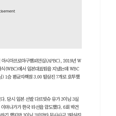
 아시아프로야구챔피언십(APBC), 2019년 W
클래식(WBC)에서 일본대표팀을 지냈는데 WBC
) 1승 평균자책점 3.00 탈삼진 7개로 호투했
. 당시 일본 선발 다르빗슈 유가 3이닝 3실
 이마나가가 한국 타선을 압도했다. 6회 박건
용하긴 했지만 3이닝 3피안타 무사사구 3탈삼진