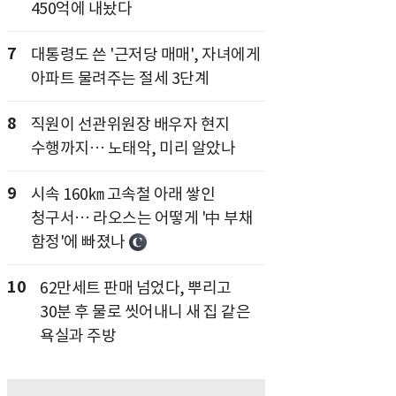
450억에 내놨다
7
대통령도 쓴 '근저당 매매', 자녀에게
아파트 물려주는 절세 3단계
8
직원이 선관위원장 배우자 현지
수행까지… 노태악, 미리 알았나
9
시속 160㎞ 고속철 아래 쌓인
청구서… 라오스는 어떻게 '中 부채
함정'에 빠졌나
10
62만세트 판매 넘었다, 뿌리고
30분 후 물로 씻어내니 새 집 같은
욕실과 주방