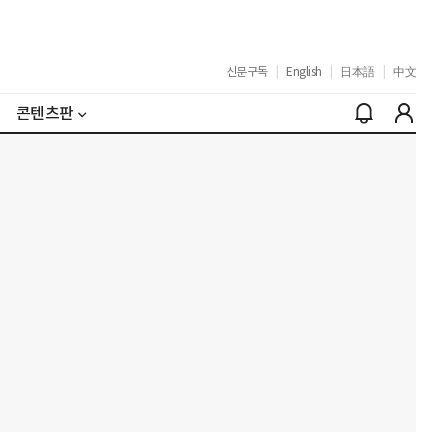
신문구독
|
English
|
日本語
|
中文
콘텐츠판