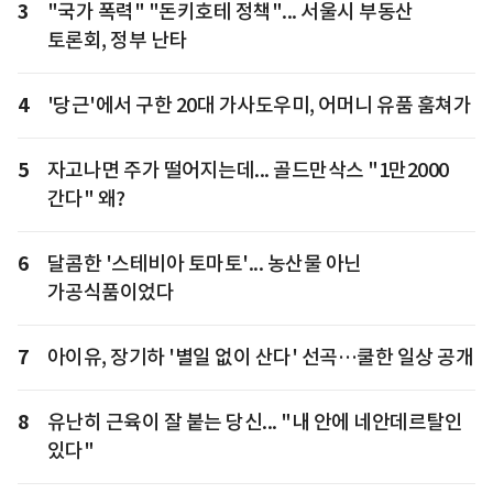
3
"국가 폭력" "돈키호테 정책"... 서울시 부동산
토론회, 정부 난타
4
'당근'에서 구한 20대 가사도우미, 어머니 유품 훔쳐가
5
자고나면 주가 떨어지는데... 골드만삭스 "1만2000
간다" 왜?
6
달콤한 '스테비아 토마토'... 농산물 아닌
가공식품이었다
7
아이유, 장기하 '별일 없이 산다' 선곡…쿨한 일상 공개
8
유난히 근육이 잘 붙는 당신... "내 안에 네안데르탈인
있다"