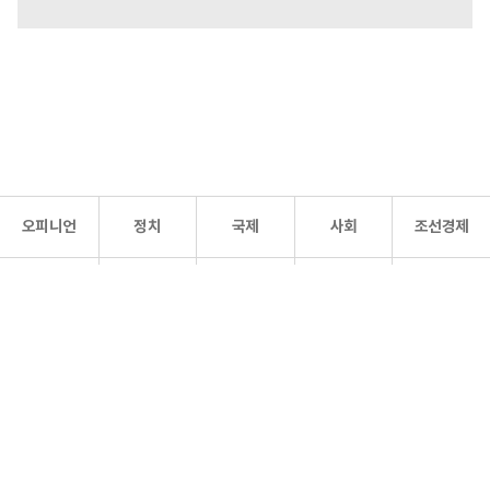
오피니언
정치
국제
사회
조선경제
문화·
조선
스포츠
건강
조선몰
연예
리더스
조선일보 공식 SNS
개인정보처리방침
사이트맵