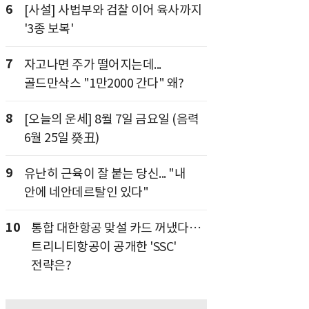
6
[사설] 사법부와 검찰 이어 육사까지
'3종 보복'
7
자고나면 주가 떨어지는데...
골드만삭스 "1만2000 간다" 왜?
8
[오늘의 운세] 8월 7일 금요일 (음력
6월 25일 癸丑)
9
유난히 근육이 잘 붙는 당신... "내
안에 네안데르탈인 있다"
10
통합 대한항공 맞설 카드 꺼냈다…
트리니티항공이 공개한 'SSC'
전략은?