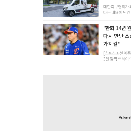
대한축구협회가 과
다는 내용이 담긴
'한화 14년
다시 만난 스
가지길"
[스포츠조선 이종서
3일 깜짝 트레이드