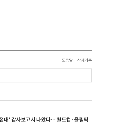
도움말
삭제기준
성접대' 감사보고서 나왔다… 월드컵·올림픽