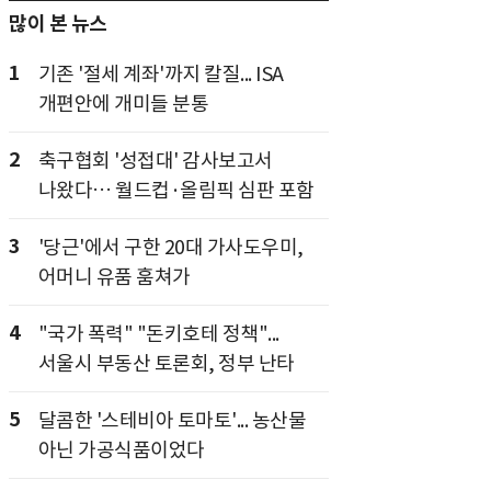
많이 본 뉴스
1
기존 '절세 계좌'까지 칼질... ISA
개편안에 개미들 분통
2
축구협회 '성접대' 감사보고서
나왔다… 월드컵·올림픽 심판 포함
3
'당근'에서 구한 20대 가사도우미,
어머니 유품 훔쳐가
4
"국가 폭력" "돈키호테 정책"...
서울시 부동산 토론회, 정부 난타
5
달콤한 '스테비아 토마토'... 농산물
아닌 가공식품이었다