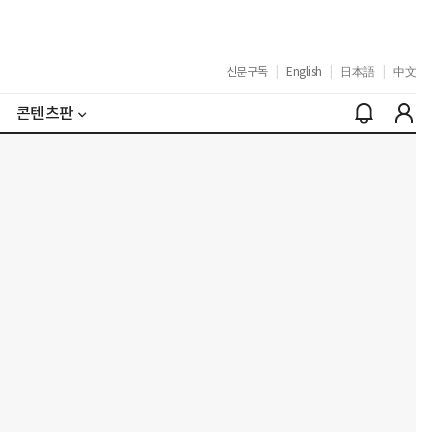
신문구독
|
English
|
日本語
|
中文
콘텐츠판