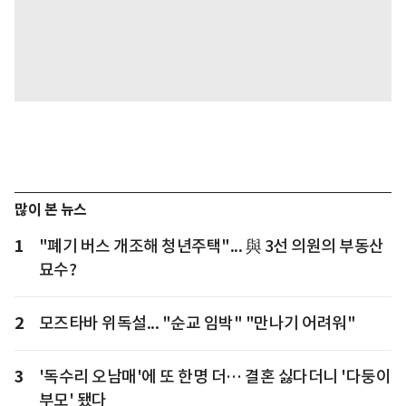
많이 본 뉴스
1
"폐기 버스 개조해 청년주택"... 與 3선 의원의 부동산
묘수?
2
모즈타바 위독설... "순교 임박" "만나기 어려워"
3
'독수리 오남매'에 또 한명 더… 결혼 싫다더니 '다둥이
부모' 됐다