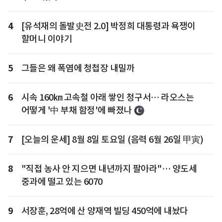
4
[유석재의 돌발史전 2.0] 박정희 대통령과 욕쟁이
할머니 이야기
5
그들은 왜 폭염에 청첩장 내밀까
6
시속 160㎞ 고속철 아래 쌓인 청구서… 라오스는
어떻게 '中 부채 함정'에 빠졌나
7
[오늘의 운세] 8월 8일 토요일 (음력 6월 26일 甲寅)
8
"직접 농사 안 지으면 내년까지 팔아라"… 양도세
중과에 떨고 있는 6070
9
서장훈, 28억에 산 양재역 빌딩 450억에 내놨다