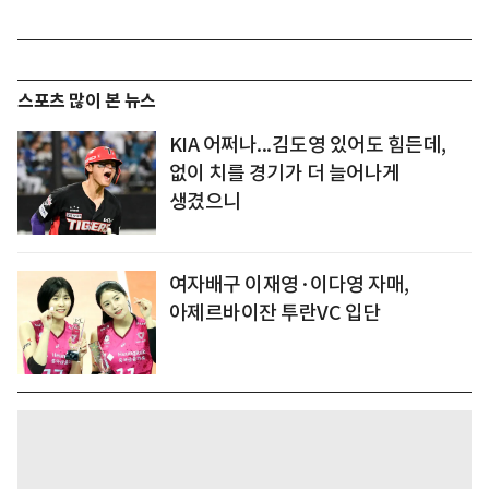
스포츠 많이 본 뉴스
KIA 어쩌나...김도영 있어도 힘든데,
없이 치를 경기가 더 늘어나게
생겼으니
여자배구 이재영·이다영 자매,
아제르바이잔 투란VC 입단