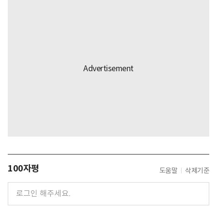
100자평
도움말
삭제기준