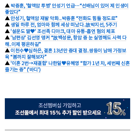
▲
박중훈, '혈액암 투병' 안성기 언급…“선배님이 있어 제 인생이
좋았다”
▲
안성기, 혈액암 재발 악화...박중훈 “전화도 힘들 정도로”
▲
생일 하루 전, 엄마와 함께 세상 떠났다..故박지선, 5주기
▲
'설운도 딸♥' 조선족 디아크, 대마 유통-흡연 혐의 체포
▲
'남편상' 김선영 앵커 “故백성문, 항암 중 눈 실명해도 사력 다
해..이제 평온하길”
▲
이천수♥심하은, 결혼 13년만 중대 결정..쌍둥이 남매 가정보
육 “봄까지 잘해보자”
▲
'이혼 2번→재결합' 나한일♥유혜영 “합가 1년 차, 세번째 신혼
즐기는 중” ('바디')