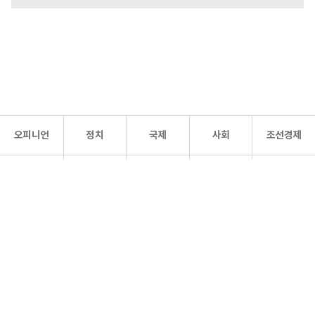
오피니언
정치
국제
사회
조선경제
문화·
조선
스포츠
건강
조선몰
연예
리더스
조선일보 공식 SNS
개인정보처리방침
사이트맵
Copyright 조선일보 All rights reserved. 무단 전재 및 재배포 금지.