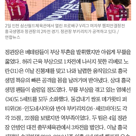
2일 인천 삼산월드체육관에서 열린 프로배구 V리그 여자부 챔피언결정전
흥국생명과 정관장의 2차전 경기. 정관장 부키리치가 공격하고 있다. /
연합뉴스
정관장은 베테랑들이 부상 투혼을 발휘했지만 아쉽게 무릎을
꿇었다. 허리 근육 부상으로 1차전에 나서지 못한 리베로 노
란(31)은 이날 진통제를 맞고 나와 날렵한 움직임으로 흥국
생명 특유의 빠른 공격을 몸을 날려가며 받아냈다. 상대 흥국
생명 팬들이 술렁일 정도였다. 무릎 부상을 겪고 있는 염혜선
(34)도 5세트를 모두 소화했다. 동갑내기 쌍포 메가왓티 퍼
티위(26·인도네시아)와 반야 부키리치(26·세르비아)도 각
각 25점, 22점을 보탰지만 역부족이었다. 두 팀은 4일 정관
장 안방인 대전 충무체육관에서 3차전을 벌인다. 이날 흥국