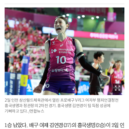
2일 인천 삼산월드체육관에서 열린 프로배구 V리그 여자부 챔피언결정전
흥국생명과 정관장의 2차전 경기. 흥국생명 김연경이 팀 득점 성공에
기뻐하고 있다. /연합뉴스
1승 남았다. 배구 여제 김연경(37)의 흥국생명(2승)이 2일 인