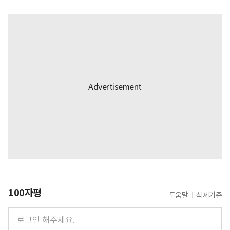
100자평
도움말
삭제기준