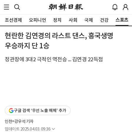
스포츠
조선경제
오피니언
정치
사회
국제
건강
현란한 김연경의 라스트 댄스, 흥국생명
우승까지 단 1승
정관장에 3대2 극적인 역전승 ... 김연경 22득점
구글 검색 ‘우선 노출 매체’ 추가
인천=강우석 기자
업데이트
2025.04.03. 09:36