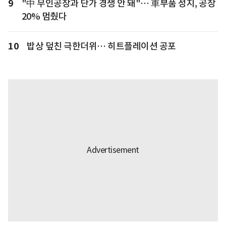
9
"中 무인공장과 단가 경쟁 안 돼"… 車부품 성지, 공장
20% 멈췄다
10
밥상 덮친 극한더위… 히트플레이션 공포