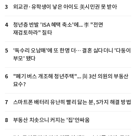
3
외교관·유학생이 낳은 아이도 美시민권 못 받아
4
청년층 반발 'ISA 혜택 축소'에... 李 "전면
재검토하라" 질타
5
'독수리 오남매'에 또 한명 더… 결혼 싫다더니 '다둥이
부모' 됐다
6
"폐기 버스 개조해 청년주택"... 與 3선 의원의 부동산
묘수?
7
스마트폰 배터리 유난히 빨리 닳는 분, 5가지 해결 방법
8
부동산 치솟으니 커지는 '집'안싸움