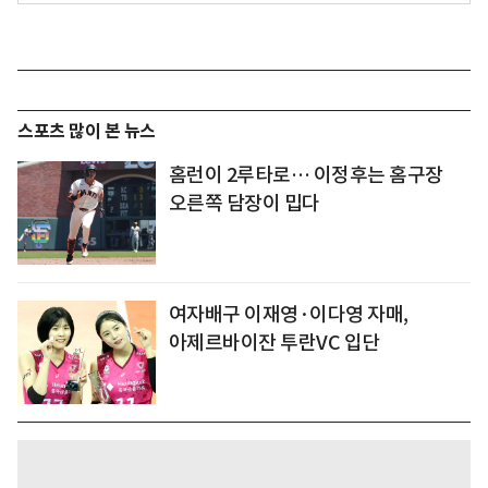
스포츠 많이 본 뉴스
홈런이 2루타로… 이정후는 홈구장
오른쪽 담장이 밉다
여자배구 이재영·이다영 자매,
아제르바이잔 투란VC 입단