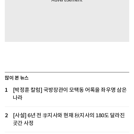
많이 본 뉴스
1
[박정훈 칼럼] 국방장관이 모택동 어록을 좌우명 삼은
나라
2
[사설] 6년 전 李지사와 현재 秋지사의 180도 달라진
곳간 사정