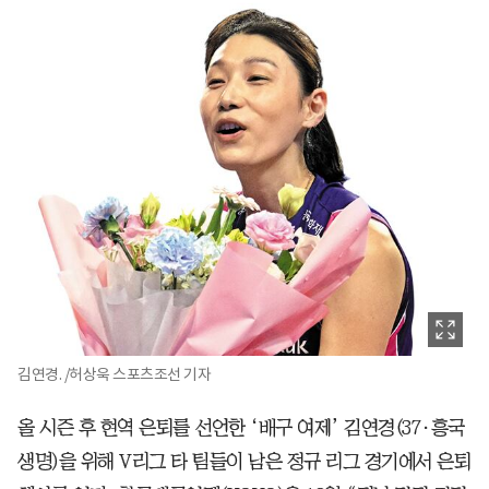
김연경. /허상욱 스포츠조선 기자
올 시즌 후 현역 은퇴를 선언한 ‘배구 여제’ 김연경(37·흥국
생명)을 위해 V리그 타 팀들이 남은 정규 리그 경기에서 은퇴