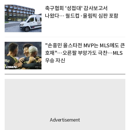
축구협회 '성접대' 감사보고서
나왔다… 월드컵·올림픽 심판 포함
"손흥민 올스타전 MVP는 MLS에도 큰
호재"…오른팔 부앙가도 극찬…MLS
우승 자신