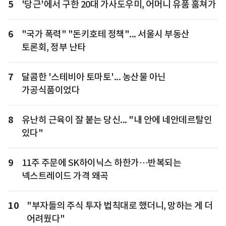
5
'당근'에서 구한 20대 가사도우미, 어머니 유품 훔쳐가
6
"국가 폭력" "돈키호테 정책"... 서울시 부동산
토론회, 정부 난타
7
달콤한 '스테비아 토마토'... 농산물 아닌
가공식품이었다
8
유난히 근육이 잘 붙는 당신... "내 안에 네안데르탈인
있다"
9
11주 주문에 SK하이닉스 하한가…반복되는
넥스트레이드 가격 왜곡
10
"부자들의 주식 투자 법칙대로 했더니, 망하는 게 더
어려웠다"