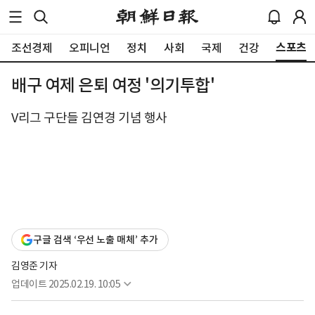
스포츠
조선경제
오피니언
정치
사회
국제
건강
배구 여제 은퇴 여정 '의기투합'
V리그 구단들 김연경 기념 행사
구글 검색 ‘우선 노출 매체’ 추가
김영준 기자
업데이트
2025.02.19. 10:05