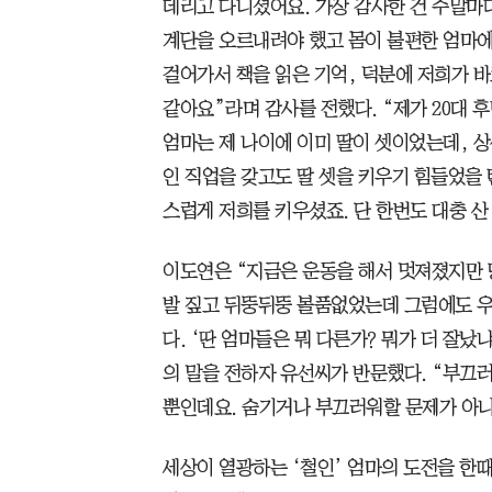
데리고 다니셨어요. 가장 감사한 건 주말마
계단을 오르내려야 했고 몸이 불편한 엄마에
걸어가서 책을 읽은 기억, 덕분에 저희가 
같아요”라며 감사를 전했다. “제가 20대 후
엄마는 제 나이에 이미 딸이 셋이었는데, 상
인 직업을 갖고도 딸 셋을 키우기 힘들었을
스럽게 저희를 키우셨죠. 단 한번도 대충 산
이도연은 “지금은 운동을 해서 멋져졌지만 당
발 짚고 뒤뚱뒤뚱 볼품없었는데 그럼에도 우
다. ‘딴 엄마들은 뭐 다른가? 뭐가 더 잘났
의 말을 전하자 유선씨가 반문했다. “부끄
뿐인데요. 숨기거나 부끄러워할 문제가 아니
세상이 열광하는 ‘철인’ 엄마의 도전을 한