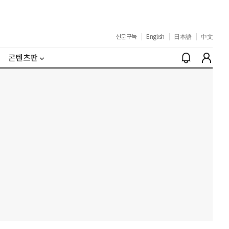
신문구독
|
English
|
日本語
|
中文
콘텐츠판