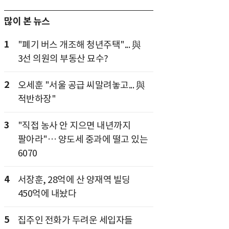
많이 본 뉴스
1
"폐기 버스 개조해 청년주택"... 與
3선 의원의 부동산 묘수?
2
오세훈 "서울 공급 씨말려놓고... 與
적반하장"
3
"직접 농사 안 지으면 내년까지
팔아라"… 양도세 중과에 떨고 있는
6070
4
서장훈, 28억에 산 양재역 빌딩
450억에 내놨다
5
집주인 전화가 두려운 세입자들