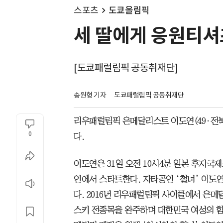
스포츠
도쿄올림픽
세 딸에게 응원티셔츠
[도쿄패럴림픽 공동취재단]
송원형 기자
도쿄패럴림픽 공동취재단
리우패럴림픽 은메달리스트 이도연(49·전북
0
다.
이도연은 31일 오전 10시4분 일본 후지
인에서 스타트한다. 자타공인 ‘철녀’ 이도
다. 2016년 리우패럴림픽 사이클에서 은메
스키 전종목을 완주하며 대한민국 여성의 힘