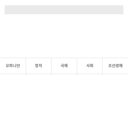
오피니언
정치
국제
사회
조선경제
문화·
조선
스포츠
건강
조선몰
연예
리더스
조선일보 공식 SNS
개인정보처리방침
사이트맵