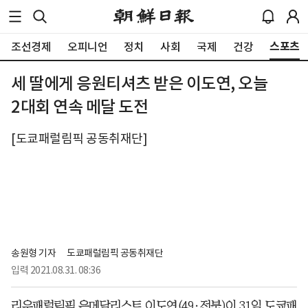
스포츠
조선경제
오피니언
정치
사회
국제
건강
세 딸에게 응원티셔츠 받은 이도연, 오늘
2대회 연속 메달 도전
[도쿄패럴림픽 공동취재단]
송원형 기자
도쿄패럴림픽 공동취재단
입력
2021.08.31. 08:36
리우패럴림픽 은메달리스트 이도연(49·전북)이 31일 도쿄패