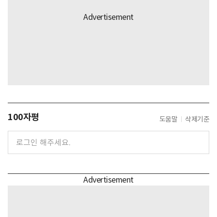
100자평
도움말
삭제기준