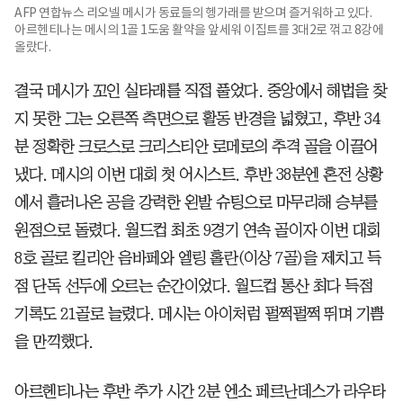
AFP 연합뉴스 리오넬 메시가 동료들의 헹가래를 받으며 즐거워하고 있다.
아르헨티나는 메시의 1골 1도움 활약을 앞세워 이집트를 3대2로 꺾고 8강에
올랐다.
결국 메시가 꼬인 실타래를 직접 풀었다. 중앙에서 해법을 찾
지 못한 그는 오른쪽 측면으로 활동 반경을 넓혔고, 후반 34
분 정확한 크로스로 크리스티안 로메로의 추격 골을 이끌어
냈다. 메시의 이번 대회 첫 어시스트. 후반 38분엔 혼전 상황
에서 흘러나온 공을 강력한 왼발 슈팅으로 마무리해 승부를
원점으로 돌렸다. 월드컵 최초 9경기 연속 골이자 이번 대회
8호 골로 킬리안 음바페와 엘링 홀란(이상 7골)을 제치고 득
점 단독 선두에 오르는 순간이었다. 월드컵 통산 최다 득점
기록도 21골로 늘렸다. 메시는 아이처럼 펄쩍펄쩍 뛰며 기쁨
을 만끽했다.
아르헨티나는 후반 추가 시간 2분 엔소 페르난데스가 라우타