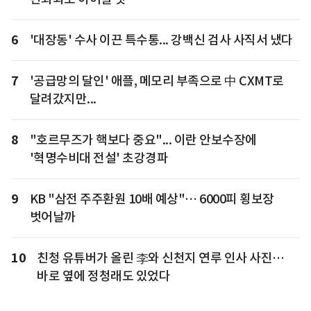
6
'대장동' 수사 이끈 특수통... 강백신 검사 사직서 냈다
7
'공급망의 달인' 애플, 메모리 부족으로 中 CXMT로
달려갔지만...
8
"호르무즈가 핵보다 중요"... 이란 안보수장에
'혁명수비대 전설' 초강경파
9
KB "삼전 주주환원 10배 예상"… 6000피 횡보장
벗어날까
10
친청 유튜버가 올린 李와 신천지 연루 인사 사진…
바로 옆에 정청래도 있었다