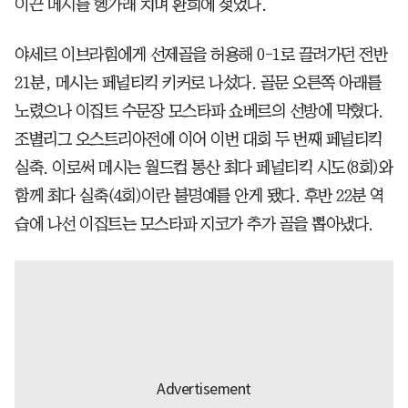
이끈 메시를 헹가래 치며 환희에 젖었다.
야세르 이브라힘에게 선제골을 허용해 0-1로 끌려가던 전반
21분, 메시는 페널티킥 키커로 나섰다. 골문 오른쪽 아래를
노렸으나 이집트 수문장 모스타파 쇼베르의 선방에 막혔다.
조별리그 오스트리아전에 이어 이번 대회 두 번째 페널티킥
실축. 이로써 메시는 월드컵 통산 최다 페널티킥 시도(8회)와
함께 최다 실축(4회)이란 불명예를 안게 됐다. 후반 22분 역
습에 나선 이집트는 모스타파 지코가 추가 골을 뽑아냈다.