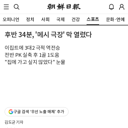
스포츠
오피니언
정치
사회
국제
건강
문화·연예
후반 34분, '메시 극장' 막 열렸다
이집트에 3대2 극적 역전승
전반 PK 실축 후 1골 1도움
"집에 가고 싶지 않았다" 눈물
구글 검색 ‘우선 노출 매체’ 추가
김도균 기자