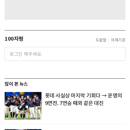
100자평
도움말
삭제기준
많이 본 뉴스
롯데 사실상 마지막 기회다 → 운명의
9연전. 7연승 때와 같은 대진