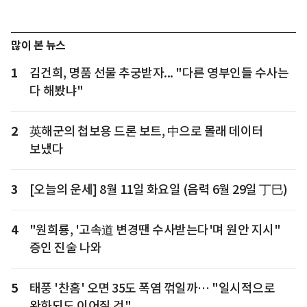
많이 본 뉴스
1
김건희, 명품 선물 추궁받자... "다른 영부인들 수사는
다 해봤냐"
2
英해군의 첩보용 드론 보트, 中으로 몰래 데이터
보냈다
3
[오늘의 운세] 8월 11일 화요일 (음력 6월 29일 丁巳)
4
"원희룡, '고속道 변경땐 수사받는다'며 원안 지시"
증인 진술 나와
5
태풍 '찬홈' 오면 35도 폭염 꺾일까… "일시적으로
완화되도 이어질 것"