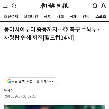
스포츠
조선경제
오피니언
정치
사회
국제
건강
동아시아부터 중동까지…亞 축구 수뇌부·
사령탑 연쇄 퇴진[월드컵24시]
구글 검색 ‘우선 노출 매체’ 추가
뉴시스
입력
2026.07.08. 09:31