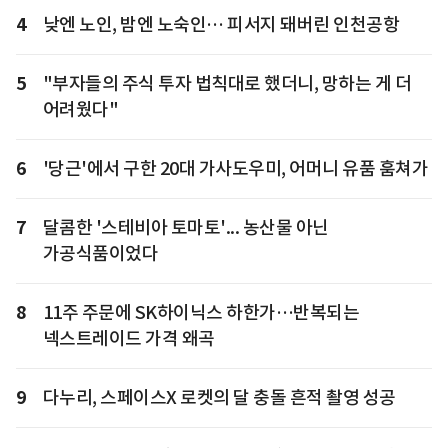
4
낮엔 노인, 밤엔 노숙인… 피서지 돼버린 인천공항
5
"부자들의 주식 투자 법칙대로 했더니, 망하는 게 더
어려웠다"
6
'당근'에서 구한 20대 가사도우미, 어머니 유품 훔쳐가
7
달콤한 '스테비아 토마토'... 농산물 아닌
가공식품이었다
8
11주 주문에 SK하이닉스 하한가…반복되는
넥스트레이드 가격 왜곡
9
다누리, 스페이스X 로켓의 달 충돌 흔적 촬영 성공