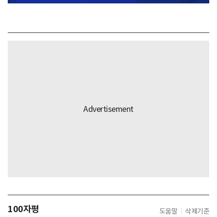
100자평
도움말
삭제기준