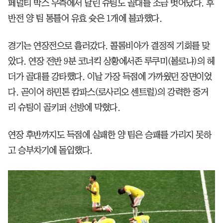
페널티 박스 우측에서 날린 슈팅도 골대를 조금 벗어났다. 후
반전 양 팀 통틀어 유효 슛은 1개에 불과했다.
경기는 연장전으로 흘러갔다. 콜롬비아가 결정적 기회를 맞
았다. 연장 전반 9분 코너킥 상황에서존 루쿠미(볼로냐)의 헤
더가 골대를 강타했다. 이날 가장 득점에 가까웠던 장면이었
다. 곧이어 하민톤 캄파스(로사리오 센트럴)의 강력한 중거
리 슈팅이 골키퍼 선방에 막혔다.
연장 후반까지도 득점에 실패한 양 팀은 승패를 가리지 못하
고 승부차기에 돌입했다.