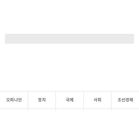
오피니언
정치
국제
사회
조선경제
문화·
조선
스포츠
건강
조선몰
연예
리더스
조선일보 공식 SNS