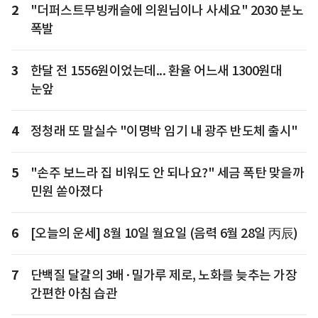
2
"더퍼스트무빙캐슬에 의원님이나 사세요" 2030 분노
폭발
3
한달 전 1556원이었는데... 환율 어느새 1300원대
눈앞
4
정청래 또 말실수 "이명박 임기 내 광주 반도체 출시"
5
"손주 보느라 집 비워도 안 되나요?" 세금 폭탄 맞을까
민원 쏟아졌다
6
[오늘의 운세] 8월 10일 월요일 (음력 6월 28일 丙辰)
7
단백질 달걀의 3배·밀가루 제로, 노화를 늦추는 가장
간편한 아침 습관