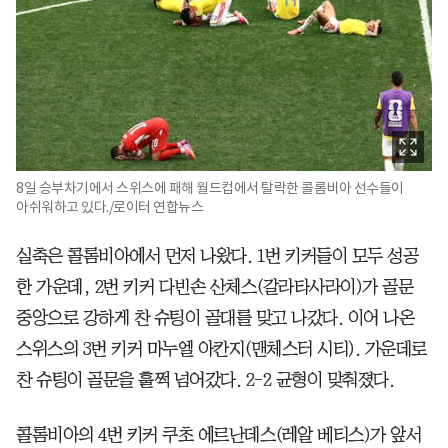
8일 승부차기에서 스위스에 패해 월드컵에서 탈락한 콜롬비아 선수들이
아쉬워하고 있다./로이터 연합뉴스
실축은 콜롬비아에서 먼저 나왔다. 1번 키커들이 모두 성공
한 가운데, 2번 키커 다빈손 산체스(갈라타사라이)가 골문
중앙으로 강하게 찬 슈팅이 골대를 맞고 나갔다. 이어 나온
스위스의 3번 키커 마누엘 아칸지(맨체스터 시티). 가운데로
찬 슈팅이 골문을 훌쩍 넘어갔다. 2-2 균형이 맞춰졌다.
콜롬비아의 4번 키커 쿠초 에르난데스(레알 베티스)가 앞서