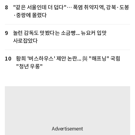
8
"같은 서울인데 더 덥다"… 폭염 취약지역, 강북·도봉
·중랑에 몰렸다
9
놀런 감독도 맛봤다는 소금빵... 뉴요커 입맛
사로잡았다
10
황희 '버스하우스' 제안 논란... 與 "해프닝" 국힘
"청년 우롱"