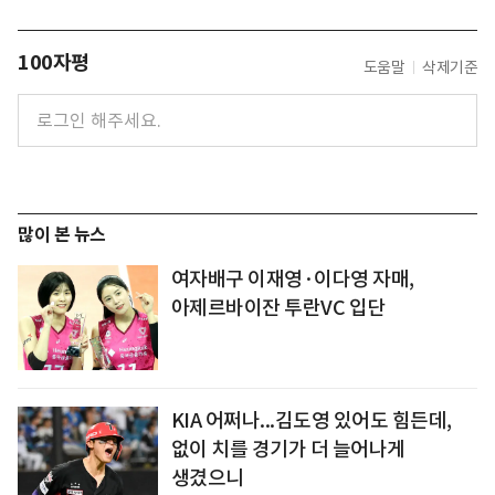
100자평
도움말
삭제기준
많이 본 뉴스
여자배구 이재영·이다영 자매,
아제르바이잔 투란VC 입단
KIA 어쩌나...김도영 있어도 힘든데,
없이 치를 경기가 더 늘어나게
생겼으니