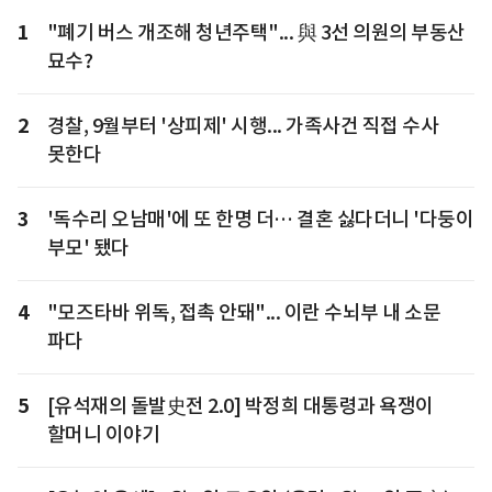
1
"폐기 버스 개조해 청년주택"... 與 3선 의원의 부동산
묘수?
2
경찰, 9월부터 '상피제' 시행... 가족사건 직접 수사
못한다
3
'독수리 오남매'에 또 한명 더… 결혼 싫다더니 '다둥이
부모' 됐다
4
"모즈타바 위독, 접촉 안돼"... 이란 수뇌부 내 소문
파다
5
[유석재의 돌발史전 2.0] 박정희 대통령과 욕쟁이
할머니 이야기