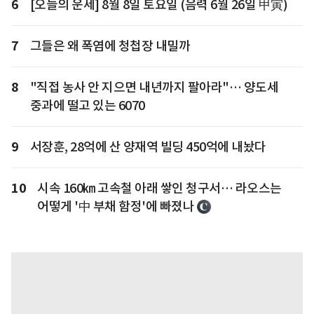
6
[오늘의 운세] 8월 8일 토요일 (음력 6월 26일 甲寅)
7
그들은 왜 폭염에 청첩장 내밀까
8
"직접 농사 안 지으면 내년까지 팔아라"… 양도세
중과에 떨고 있는 6070
9
서장훈, 28억에 산 양재역 빌딩 450억에 내놨다
10
시속 160㎞ 고속철 아래 쌓인 청구서… 라오스는
어떻게 '中 부채 함정'에 빠졌나