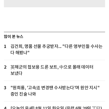
많이 본 뉴스
1
김건희, 명품 선물 추궁받자... "다른 영부인들 수사는
다 해봤냐"
2
英해군의 첩보용 드론 보트, 中으로 몰래 데이터
보냈다
3
"원희룡, '고속道 변경땐 수사받는다'며 원안 지시"
증인 진술 나와
4
[오늘의 운세] 8월 11일 화요일 (음력 6월 29일 丁巳)