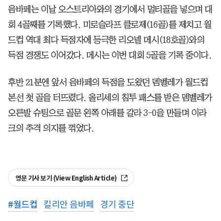
음바페는 이날 오스트리아와의 경기에서 멀티골을 넣으며 대
회 4골째를 기록했다. 미로슬라프 클로제(16골)를 제치고 월
드컵 역대 최다 득점자에 등극한 리오넬 메시(18호골)와의
득점 경쟁도 이어갔다. 메시는 이번 대회 5골을 기록 중이다.
후반 21분엔 앞서 음바페의 득점을 도왔던 뎀벨레가 월드컵
본선 첫 골을 터뜨렸다. 올리세의 침투 패스를 받은 뎀벨레가
오른발 슈팅으로 골문 왼쪽 아래를 갈라 3-0을 만들며 이라
크의 추격 의지를 꺾었다.
영문 기사 보기 (View English Article)
#
월드컵
킬리안 음바페
경기 중단