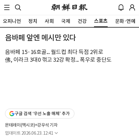
스포츠
오피니언
정치
사회
국제
건강
문화·연예
음바페 앞엔 메시만 있다
음바페 15·16호골... 월드컵 최다 득점 2위로
佛, 이라크 3대0 꺾고 32강 확정... 폭우로 중단도
구글 검색 ‘우선 노출 매체’ 추가
몬테레이(멕시코)=강우석 기자
업데이트
2026.06.23. 12:41