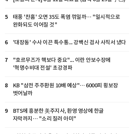
5
태풍 '찬홈' 오면 35도 폭염 꺾일까… "일시적으로
완화되도 이어질 것"
6
'대장동' 수사 이끈 특수통... 강백신 검사 사직서 냈다
7
"호르무즈가 핵보다 중요"... 이란 안보수장에
'혁명수비대 전설' 초강경파
8
KB "삼전 주주환원 10배 예상"… 6000피 횡보장
벗어날까
9
BTS에 흥분한 美주지사, 환영 영상에 한글
자막까지… "소리 질러 아미"