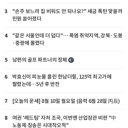
3
"손주 보느라 집 비워도 안 되나요?" 세금 폭탄 맞을까
민원 쏟아졌다
4
"같은 서울인데 더 덥다"… 폭염 취약지역, 강북·도봉
·중랑에 몰렸다
5
남편의 골프 파트너의 정체
6
박효신이 피눈물 흘린 한남더힐, 125억 최고가에
팔렸는데…5년 후 반전
7
[오늘의 운세] 8월 10일 월요일 (음력 6월 28일 丙辰)
8
여권 '레드팀' 자처 조국, 이번엔 산업장관 비판 "中
노동제 칭송은 시대착오적"