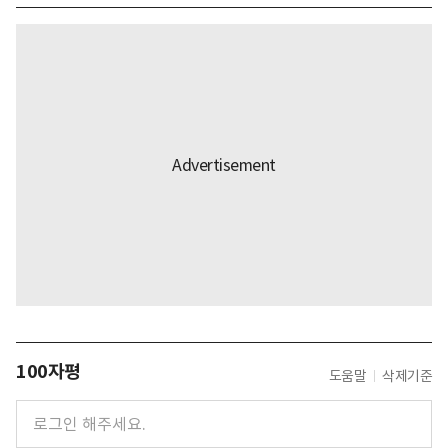
100자평
도움말
삭제기준