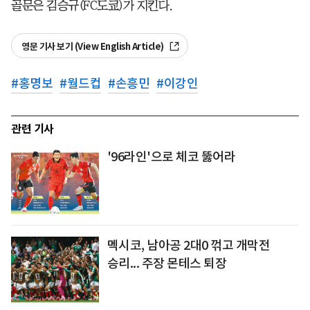
골문은 김승규(FC도쿄)가 지킨다.
영문 기사 보기 (View English Article)
#
홍명보
#
월드컵
#
손흥민
#
이강인
관련 기사
'96라인'으로 체코 뚫어라
멕시코, 남아공 2대0 꺾고 개막전
승리... 주장 몬테스 퇴장