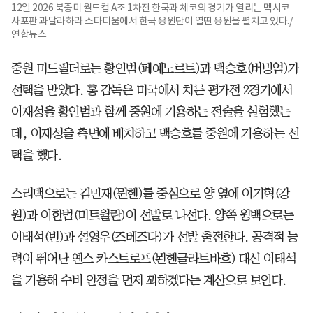
12일 2026 북중미 월드컵 A조 1차전 한국과 체코의 경기가 열리는 멕시코
사포판 과달라하라 스타디움에서 한국 응원단이 열띤 응원을 펼치고 있다./
연합뉴스
중원 미드필더로는 황인범(페예노르트)과 백승호(버밍엄)가
선택을 받았다. 홍 감독은 미국에서 치른 평가전 2경기에서
이재성을 황인범과 함께 중원에 기용하는 전술을 실험했는
데, 이재성을 측면에 배치하고 백승호를 중원에 기용하는 선
택을 했다.
스리백으로는 김민재(뮌헨)를 중심으로 양 옆에 이기혁(강
원)과 이한범(미트윌란)이 선발로 나선다. 양쪽 윙백으로는
이태석(빈)과 설영우(즈베즈다)가 선발 출전한다. 공격적 능
력이 뛰어난 옌스 카스트로프(묀헨글라트바흐) 대신 이태석
을 기용해 수비 안정을 먼저 꾀하겠다는 계산으로 보인다.