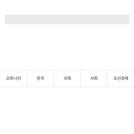
오피니언
정치
국제
사회
조선경제
문화·
조선
스포츠
건강
조선몰
연예
리더스
조선일보 공식 SNS