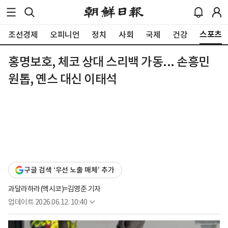
스포츠
조선경제
오피니언
정치
사회
국제
건강
홍명보호, 체코 상대 스리백 가동... 손흥민
원톱, 옌스 대신 이태석
구글 검색 ‘우선 노출 매체’ 추가
과달라하라(멕시코)=김영준 기자
업데이트
2026.06.12. 10:40