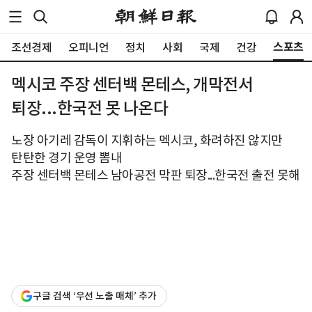
스포츠
조선경제
오피니언
정치
사회
국제
건강
멕시코 주장 센터백 몬테스, 개막전서
퇴장...한국전 못 나온다
노장 아기레 감독이 지휘하는 멕시코, 화려하진 않지만
탄탄한 경기 운영 뽐내
주장 센터백 몬테스 남아공전 막판 퇴장...한국전 출전 못해
구글 검색 ‘우선 노출 매체’ 추가