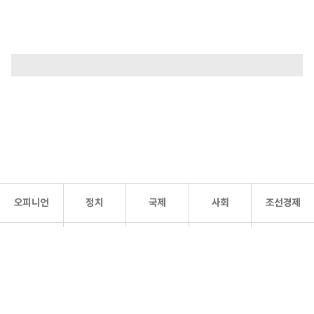
오피니언
정치
국제
사회
조선경제
문화·
조선
스포츠
건강
조선몰
연예
리더스
조선일보 공식 SNS