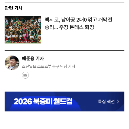
관련 기사
멕시코, 남아공 2대0 꺾고 개막전
승리... 주장 몬테스 퇴장
배준용 기자
조선일보 스포츠부 축구 담당 기자