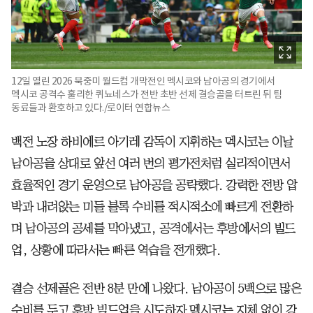
12일 열린 2026 북중미 월드컵 개막전인 멕시코와 남아공의 경기에서
멕시코 공격수 훌리한 퀴뇨네스가 전반 초반 선제 결승골을 터트린 뒤 팀
동료들과 환호하고 있다./로이터 연합뉴스
백전 노장 하비에르 아기레 감독이 지휘하는 멕시코는 이날
남아공을 상대로 앞선 여러 번의 평가전처럼 실리적이면서
효율적인 경기 운영으로 남아공을 공략했다. 강력한 전방 압
박과 내려앉는 미들 블록 수비를 적시적소에 빠르게 전환하
며 남아공의 공세를 막아냈고, 공격에서는 후방에서의 빌드
업, 상황에 따라서는 빠른 역습을 전개했다.
결승 선제골은 전반 8분 만에 나왔다. 남아공이 5백으로 많은
수비를 두고 후방 빌드업을 시도하자 멕시코는 지체 없이 강