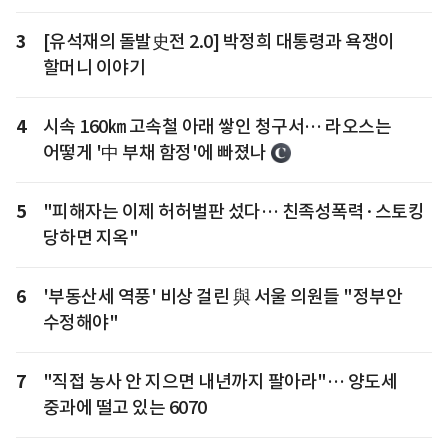
3
[유석재의 돌발史전 2.0] 박정희 대통령과 욕쟁이
할머니 이야기
4
시속 160㎞ 고속철 아래 쌓인 청구서… 라오스는
어떻게 '中 부채 함정'에 빠졌나
5
"피해자는 이제 허허벌판 섰다… 친족성폭력·스토킹
당하면 지옥"
6
'부동산세 역풍' 비상 걸린 與 서울 의원들 "정부안
수정해야"
7
"직접 농사 안 지으면 내년까지 팔아라"… 양도세
중과에 떨고 있는 6070