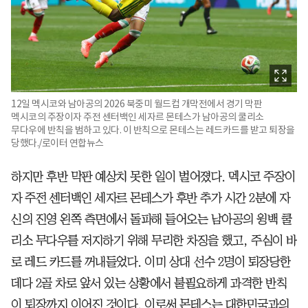
12일 멕시코와 남아공의 2026 북중미 월드컵 개막전에서 경기 막판
멕시코의 주장이자 주전 센터백인 세자르 몬테스가 남아공의 쿨리소
무다우에 반칙을 범하고 있다. 이 반칙으로 몬테스는 레드카드를 받고 퇴장을
당했다./로이터 연합뉴스
하지만 후반 막판 예상치 못한 일이 벌어졌다. 멕시코 주장이
자 주전 센터백인 세자르 몬테스가 후반 추가 시간 2분에 자
신의 진영 왼쪽 측면에서 돌파해 들어오는 남아공의 윙백 쿨
리소 무다우를 저지하기 위해 무리한 차징을 했고, 주심이 바
로 레드 카드를 꺼내들었다. 이미 상대 선수 2명이 퇴장당한
데다 2골 차로 앞서 있는 상황에서 불필요하게 과격한 반칙
이 퇴장까지 이어진 것이다. 이로써 몬테스는 대한민국과의