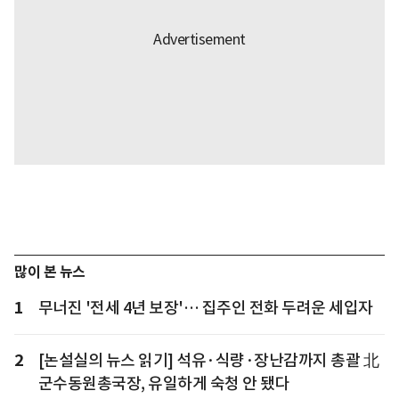
많이 본 뉴스
1
무너진 '전세 4년 보장'… 집주인 전화 두려운 세입자
2
[논설실의 뉴스 읽기] 석유·식량·장난감까지 총괄 北
군수동원총국장, 유일하게 숙청 안 됐다