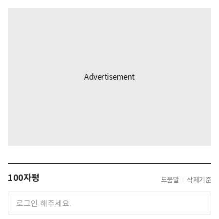
100자평
도움말
삭제기준