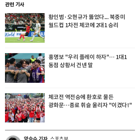
관련 기사
황인범·오현규가 뚫었다... 북중미
월드컵 1차전 체코에 2대1 승리
홍명보 "우리 플레이 하자"… 1대1
동점 상황서 건넨 말
체코전 역전승에 환호로 물든
광화문…종료 휘슬 울리자 "이겼다!"
양승수 기자
스포츠부