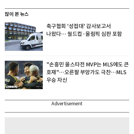
많이 본 뉴스
축구협회 '성접대' 감사보고서
나왔다… 월드컵·올림픽 심판 포함
"손흥민 올스타전 MVP는 MLS에도 큰
호재"…오른팔 부앙가도 극찬…MLS
우승 자신