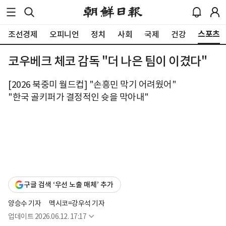
스포츠
조선경제
오피니언
정치
사회
국제
건강
코우베크 체코 감독 "더 나은 팀이 이겼다"
[2026 북중미 월드컵] "손흥민 막기 어려웠어"
"한국 골키퍼가 결정적인 슛을 막아내"
구글 검색 ‘우선 노출 매체’ 추가
양승수 기자
멕시코=강우석 기자
업데이트
2026.06.12. 17:17