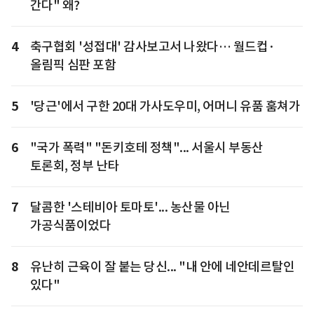
간다" 왜?
4
축구협회 '성접대' 감사보고서 나왔다… 월드컵·
올림픽 심판 포함
5
'당근'에서 구한 20대 가사도우미, 어머니 유품 훔쳐가
6
"국가 폭력" "돈키호테 정책"... 서울시 부동산
토론회, 정부 난타
7
달콤한 '스테비아 토마토'... 농산물 아닌
가공식품이었다
8
유난히 근육이 잘 붙는 당신... "내 안에 네안데르탈인
있다"