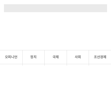
오피니언
정치
국제
사회
조선경제
문화·
조선
스포츠
건강
조선몰
연예
리더스
조선일보 공식 SNS
개인정보처리방침
사이트맵