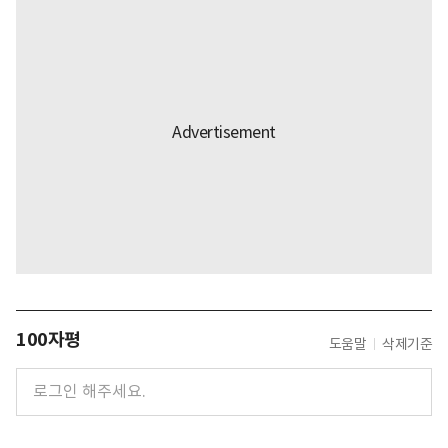
100자평
도움말
삭제기준