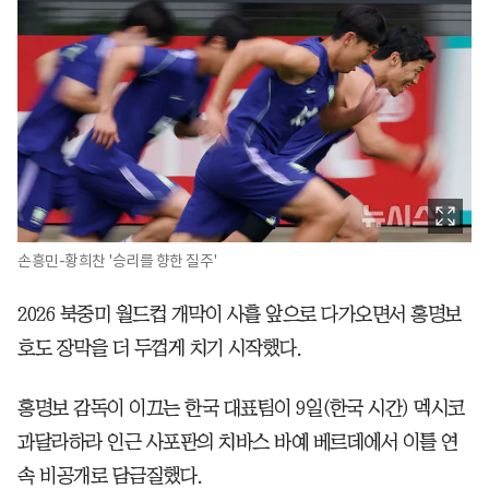
손흥민-황희찬 '승리를 향한 질주'
2026 북중미 월드컵 개막이 사흘 앞으로 다가오면서 홍명보
호도 장막을 더 두껍게 치기 시작했다.
홍명보 감독이 이끄는 한국 대표팀이 9일(한국 시간) 멕시코
과달라하라 인근 사포판의 치바스 바예 베르데에서 이틀 연
속 비공개로 담금질했다.