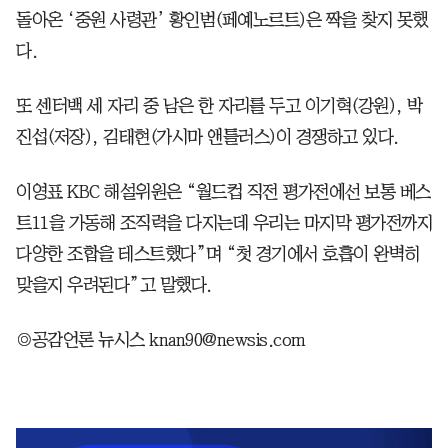
돌아온 ‘중원 사령관’ 황인범(페예노르트)은 짝을 찾지 못했
다.
또 센터백 세 자리 중 남은 한 자리를 두고 이기혁(강원), 박
진섭(저장), 김태현(가시마 앤틀러스)이 경쟁하고 있다.
이영표 KBC 해설위원은 “월드컵 직전 평가전에선 보통 베스
트11을 가동해 조직력을 다지는데 우리는 마지막 평가전까지
다양한 조합을 테스트했다”며 “첫 경기에서 호흡이 완벽히
맞을지 우려된다”고 말했다.
◎공감언론 뉴시스 knan90@newsis.com