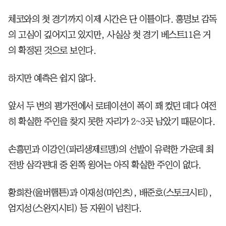
체코와의 첫 경기까지 이제 시간은 단 이틀이다. 홍명보 감독
의 고심이 깊어지고 있지만, 사실상 첫 경기 베스트11은 거
의 확정된 것으로 보인다.
하지만 예측은 쉽지 않다.
앞서 두 번의 평가전에서 로테이션이 폭이 꽤 컸던 데다 여전
히 확실한 주인을 찾지 못한 자리가 2~3곳 남았기 때문이다.
손흥민과 이강인(파리생제르맹)의 선발이 유력한 가운데 최
전방 삼각편대 중 왼쪽 윙어는 아직 확실한 주인이 없다.
황희찬(울버햄튼)과 이재성(마인츠), 배준호(스토크시티),
엄지성(스완지시티) 등 자원이 넘친다.