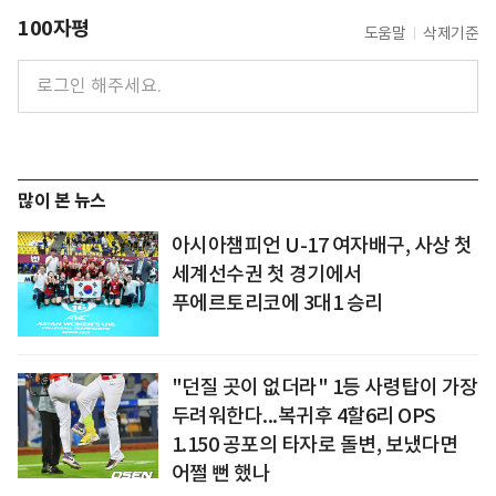
100자평
도움말
삭제기준
많이 본 뉴스
아시아챔피언 U-17 여자배구, 사상 첫
세계선수권 첫 경기에서
푸에르토리코에 3대1 승리
"던질 곳이 없더라" 1등 사령탑이 가장
두려워한다...복귀후 4할6리 OPS
1.150 공포의 타자로 돌변, 보냈다면
어쩔 뻔 했나