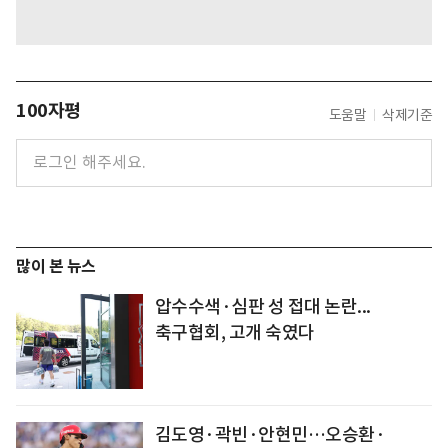
100자평
도움말
삭제기준
많이 본 뉴스
압수수색·심판 성 접대 논란...
축구협회, 고개 숙였다
김도영·곽빈·안현민…오승환·