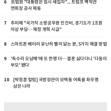
6
美법원 "대통령은 임시 세입자"... 트럼프 백악관
연회장 공사 제동
7
추미애 "국가직 소방공무원 인건비, 경기도가 1조원
이상 부담… 재정 개혁 시급"
8
스마트폰 배터리 유난히 빨리 닳는 분, 5가지 해결 방법
9
'독수리 오남매'에 또 한명 더… 결혼 싫다더니 '다둥이
부모' 됐다
10
[박정훈 칼럼] 국방장관이 모택동 어록을 좌우명
삼은 나라