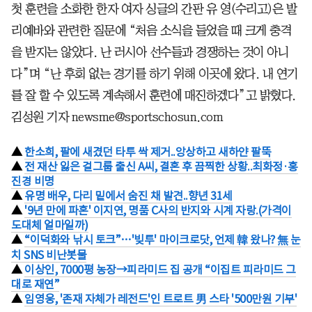
첫 훈련을 소화한 한자 여자 싱글의 간판 유 영(수리고)은 발
리예바와 관련한 질문에 “처음 소식을 들었을 때 크게 충격
을 받지는 않았다. 난 러시아 선수들과 경쟁하는 것이 아니
다”며 “난 후회 없는 경기를 하기 위해 이곳에 왔다. 내 연기
를 잘 할 수 있도록 계속해서 훈련에 매진하겠다”고 밝혔다.
김성원 기자 newsme@sportschosun.com
▲
한소희, 팔에 새겼던 타투 싹 제거..앙상하고 새하얀 팔뚝
▲
전 재산 잃은 걸그룹 출신 A씨, 결혼 후 끔찍한 상황..최화정·홍
진경 비명
▲
유명 배우, 다리 밑에서 숨진 채 발견..향년 31세
▲
'9년 만에 파혼' 이지연, 명품 C사의 반지와 시계 자랑.(가격이
도대체 얼마일까)
▲
“이덕화와 낚시 토크”…'빚투' 마이크로닷, 언제 韓 왔나? 無 눈
치 SNS 비난봇물
▲
이상인, 7000평 농장→피라미드 집 공개 “이집트 피라미드 그
대로 재연”
▲
임영웅, '존재 자체가 레전드'인 트로트 男 스타 '500만원 기부'