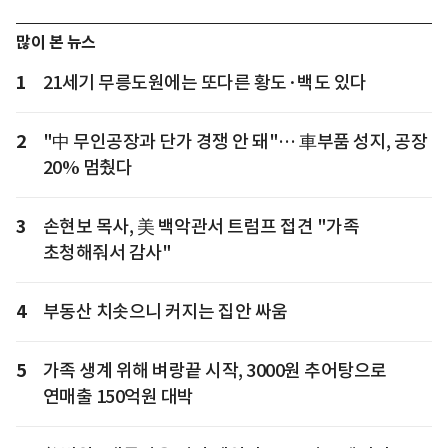
많이 본 뉴스
1
21세기 무릉도원에는 또다른 황도·백도 있다
2
"中 무인공장과 단가 경쟁 안 돼"… 車부품 성지, 공장
20% 멈췄다
3
손현보 목사, 美 백악관서 트럼프 접견 "가족
초청해줘서 감사"
4
부동산 치솟으니 커지는 집안 싸움
5
가족 생계 위해 벼랑끝 시작, 3000원 추어탕으로
연매출 150억원 대박