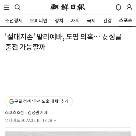
스포츠
조선경제
오피니언
정치
사회
국제
건강
'절대지존' 발리예바, 도핑 의혹… 女싱글
출전 가능할까
구글 검색 ‘우선 노출 매체’ 추가
스포츠조선 = 김성원 기자
업데이트
2022.02.10. 13:28