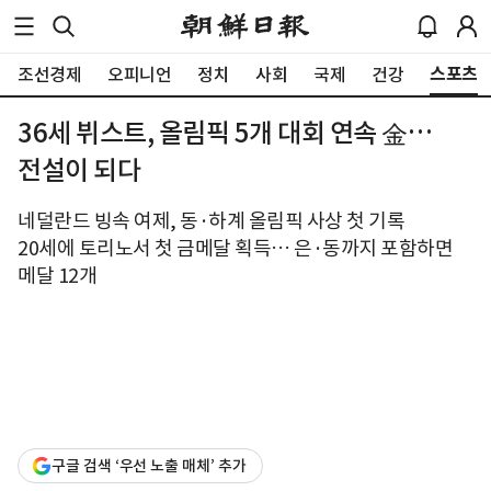
스포츠
조선경제
오피니언
정치
사회
국제
건강
36세 뷔스트, 올림픽 5개 대회 연속 金…
전설이 되다
네덜란드 빙속 여제, 동·하계 올림픽 사상 첫 기록
20세에 토리노서 첫 금메달 획득… 은·동까지 포함하면
메달 12개
구글 검색 ‘우선 노출 매체’ 추가