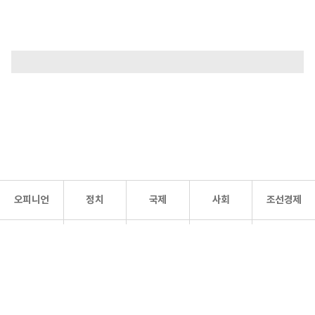
오피니언
정치
국제
사회
조선경제
문화·
조선
스포츠
건강
조선몰
연예
리더스
조선일보 공식 SNS