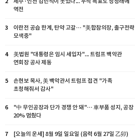
2
제주·인천 김민석이 웃었다... 누적 득표도 정청래에
역전
3
이란전 공습 한계, 탄약 고갈… "美합참의장, 출구전략
모색중"
4
美법원 "대통령은 임시 세입자"... 트럼프 백악관
연회장 공사 제동
5
손현보 목사, 美 백악관서 트럼프 접견 "가족
초청해줘서 감사"
6
"中 무인공장과 단가 경쟁 안 돼"… 車부품 성지, 공장
20% 멈췄다
7
[오늘의 운세] 8월 9일 일요일 (음력 6월 27일 乙卯)