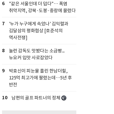
6
"같은 서울인데 더 덥다"… 폭염
취약지역, 강북·도봉·중랑에 몰렸다
7
'누가 누구에게 속았나' 김익렬과
김달삼의 평화협상 [호준석의
역사전쟁]
8
놀런 감독도 맛봤다는 소금빵...
뉴요커 입맛 사로잡았다
9
박효신이 피눈물 흘린 한남더힐,
125억 최고가에 팔렸는데…5년 후
반전
10
남편의 골프 파트너의 정체