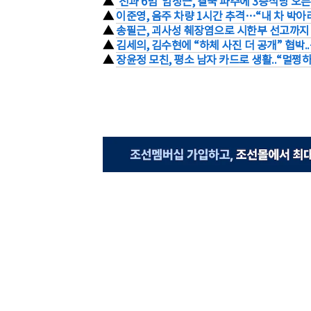
▲
'전과 6범' 임성근, 결국 파주에 3층식당 오픈
▲
이준영, 음주 차량 1시간 추격…“내 차 박아라
▲
송필근, 괴사성 췌장염으로 시한부 선고까지 
▲
김세의, 김수현에 “하체 사진 더 공개” 협박
▲
장윤정 모친, 평소 남자 카드로 생활..“멀쩡