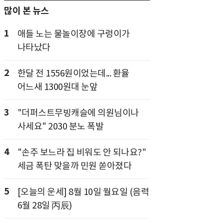
많이 본 뉴스
1
애들 노는 물놀이장에 구렁이가
나타났다
2
한달 전 1556원이었는데... 환율
어느새 1300원대 눈앞
3
"더퍼스트무빙캐슬에 의원님이나
사세요" 2030 분노 폭발
4
"손주 보느라 집 비워도 안 되나요?"
세금 폭탄 맞을까 민원 쏟아졌다
5
[오늘의 운세] 8월 10일 월요일 (음력
6월 28일 丙辰)