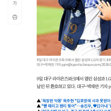
9일 대구 라이온즈파크에서 열린 삼성과 LG의 경기. 8
대구=박재만 기자 pjm@sportschosun.com/2026.0
9일 대구 라이온즈파크에서 열린 삼성과 LG
날린 뒤 환호하고 있다. 대구=박재만 기자 pjm@s
▲
'옥장판 악몽' 옥주현 “김호영에 사과 못받아.
▲
“뺨 때리고 팬티 찢어”…송진우, ♥日아내 '충