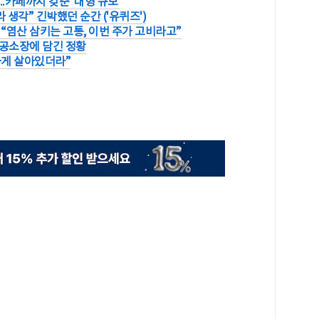
..카페까지 갖춘 '대형 규모'
 생각” 긴박했던 순간 ('유퀴즈')
“염산 삼키는 고통, 이번 주가 고비라고”
..공소장에 담긴 정황
하게 살아있더라”