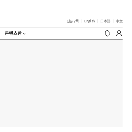
신문구독
|
English
|
日本語
|
中文
콘텐츠판