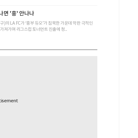
나면 '흥' 안나나
구)의 LA FC가 ‘흥부 듀오’가 침묵한 가운데 막판 극적인
 가져가며 리그스컵 토너먼트 진출에 청...