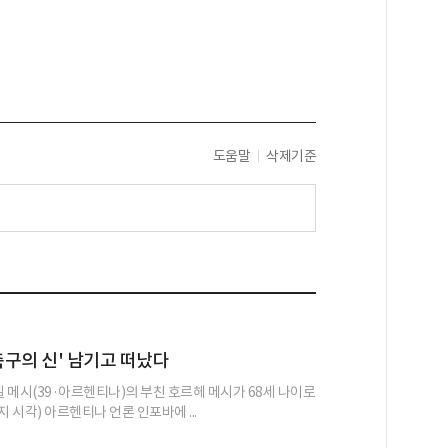
도움말
삭제기준
'축구의 신' 남기고 떠났다
넬 메시(39·아르헨티나)의 부친 호르헤 메시가 68세 나이로
지 시각) 아르헨티나 언론 인포바에 ...