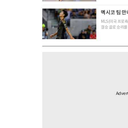
멕시코 팀 만
MLS(미국 프로축
결승 골로 승리를