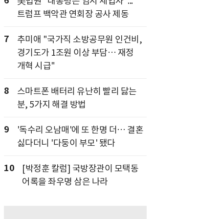
6
美법원 "대통령은 임시 세입자"...
트럼프 백악관 연회장 공사 제동
7
추미애 "국가직 소방공무원 인건비,
경기도가 1조원 이상 부담… 재정
개혁 시급"
8
스마트폰 배터리 유난히 빨리 닳는
분, 5가지 해결 방법
9
'독수리 오남매'에 또 한명 더… 결혼
싫다더니 '다둥이 부모' 됐다
10
[박정훈 칼럼] 국방장관이 모택동
어록을 좌우명 삼은 나라