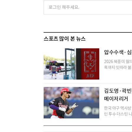
스포츠 많이 본 뉴스
압수수색·심판
2026 북중미 월
혹까지 잇따라 불
김도영·곽빈
메이저리거
한국 야구 역사상
인 투수 더스틴 니