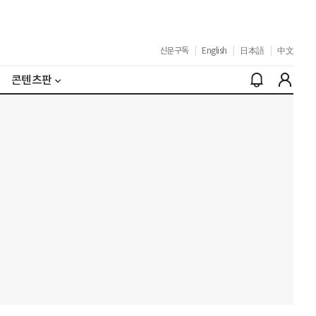
신문구독
|
English
|
日本語
|
中文
콘텐츠판