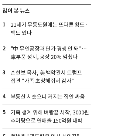
많이 본 뉴스
1
21세기 무릉도원에는 또다른 황도·
백도 있다
2
"中 무인공장과 단가 경쟁 안 돼"…
車부품 성지, 공장 20% 멈췄다
3
손현보 목사, 美 백악관서 트럼프
접견 "가족 초청해줘서 감사"
4
부동산 치솟으니 커지는 집안 싸움
5
가족 생계 위해 벼랑끝 시작, 3000원
추어탕으로 연매출 150억원 대박