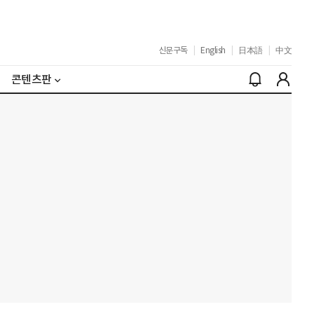
신문구독
|
English
|
日本語
|
中文
콘텐츠판