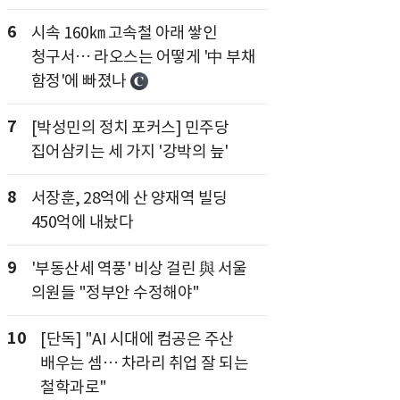
6
시속 160㎞ 고속철 아래 쌓인
청구서… 라오스는 어떻게 '中 부채
함정'에 빠졌나
7
[박성민의 정치 포커스] 민주당
집어삼키는 세 가지 '강박의 늪'
8
서장훈, 28억에 산 양재역 빌딩
450억에 내놨다
9
'부동산세 역풍' 비상 걸린 與 서울
의원들 "정부안 수정해야"
10
[단독] "AI 시대에 컴공은 주산
배우는 셈… 차라리 취업 잘 되는
철학과로"