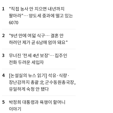
1
"직접 농사 안 지으면 내년까지
팔아라"… 양도세 중과에 떨고 있는
6070
2
"9년 만에 여덟 식구… 결혼 안
하려던 제가 곧 6남매 엄마 돼요"
3
무너진 '전세 4년 보장'… 집주인
전화 두려운 세입자
4
[논설실의 뉴스 읽기] 석유·식량·
장난감까지 총괄 北 군수동원총국장,
유일하게 숙청 안 됐다
5
박정희 대통령과 욕쟁이 할머니
이야기