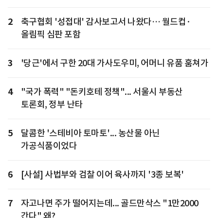
2
축구협회 '성접대' 감사보고서 나왔다… 월드컵·
올림픽 심판 포함
3
'당근'에서 구한 20대 가사도우미, 어머니 유품 훔쳐가
4
"국가 폭력" "돈키호테 정책"... 서울시 부동산
토론회, 정부 난타
5
달콤한 '스테비아 토마토'... 농산물 아닌
가공식품이었다
6
[사설] 사법부와 검찰 이어 육사까지 '3종 보복'
7
자고나면 주가 떨어지는데... 골드만삭스 "1만2000
간다" 왜?