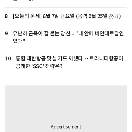
8
[오늘의 운세] 8월 7일 금요일 (음력 6월 25일 癸丑)
9
유난히 근육이 잘 붙는 당신... "내 안에 네안데르탈인
있다"
10
통합 대한항공 맞설 카드 꺼냈다… 트리니티항공이
공개한 'SSC' 전략은?