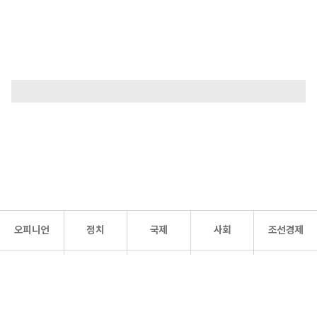
오피니언
정치
국제
사회
조선경제
문화·
조선
스포츠
건강
조선몰
연예
리더스