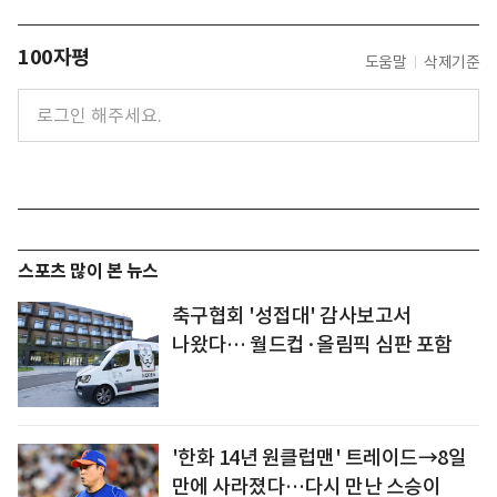
100자평
도움말
삭제기준
스포츠 많이 본 뉴스
축구협회 '성접대' 감사보고서
나왔다… 월드컵·올림픽 심판 포함
'한화 14년 원클럽맨' 트레이드→8일
만에 사라졌다…다시 만난 스승이