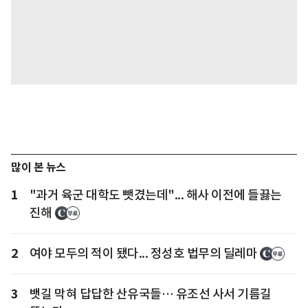
많이 본 뉴스
1
"과거 육군 대학도 뺏겼는데"... 해사 이전에 들끓는
진해
2
여야 모두의 적이 됐다... 정성호 법무의 딜레마
3
뱃길 막혀 답답한 산유국들… 유조선 사서 기름길