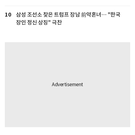
10
삼성 조선소 찾은 트럼프 장남 前약혼녀… "한국
장인 정신 상징" 극찬