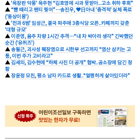
▲
'옥장판 악몽' 옥주현 “김호영에 사과 못받아...고소 취하 후회”
▲
“뺨 때리고 팬티 찢어”…송진우, ♥日아내 '충격적' 실체 폭로
('동상이몽')
▲
'전과 6범' 임성근, 결국 파주에 3층식당 오픈..카페까지 갖춘
'대형 규모'
▲
이준영, 음주 차량 1시간 추격…“내 차 박아라 생각” 긴박했던
순간 ('유퀴즈')
▲
송필근, 괴사성 췌장염으로 시한부 선고까지 “염산 삼키는 고
통, 이번 주가 고비라고”
▲
김세의, 김수현에 “하체 사진 더 공개” 협박..공소장에 담긴 정
황
▲
장윤정 모친, 평소 남자 카드로 생활..“멀쩡하게 살아있더라”