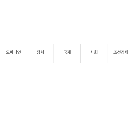
오피니언
정치
국제
사회
조선경제
문화·
조선
스포츠
건강
조선몰
연예
리더스
조선일보 공식 SNS
개인정보처리방침
사이트맵
Copyright 조선일보 All rights reserved. 무단 전재 및 재배포 금지.