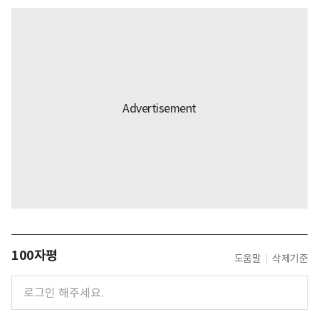
100자평
도움말
삭제기준