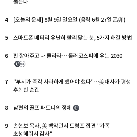
뚫는다
4
[오늘의 운세] 8월 9일 일요일 (음력 6월 27일 乙卯)
5
스마트폰 배터리 유난히 빨리 닳는 분, 5가지 해결 방법
6
판 깔아주고 나 몰라라… 롤러코스피에 우는 2030
7
"부시가 즉각 사과하게 했어야 했다"…美대사가 평생
후회한 순간
8
남편의 골프 파트너의 정체
9
손현보 목사, 美 백악관서 트럼프 접견 "가족
초청해줘서 감사"