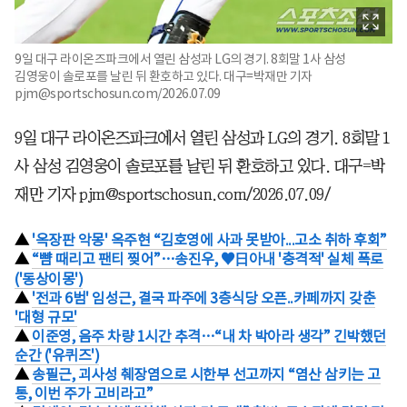
9일 대구 라이온즈파크에서 열린 삼성과 LG의 경기. 8회말 1사 삼성
김영웅이 솔로포를 날린 뒤 환호하고 있다. 대구=박재만 기자
pjm@sportschosun.com/2026.07.09
9일 대구 라이온즈파크에서 열린 삼성과 LG의 경기. 8회말 1
사 삼성 김영웅이 솔로포를 날린 뒤 환호하고 있다. 대구=박
재만 기자 pjm@sportschosun.com/2026.07.09/
▲
'옥장판 악몽' 옥주현 “김호영에 사과 못받아...고소 취하 후회”
▲
“뺨 때리고 팬티 찢어”…송진우, ♥日아내 '충격적' 실체 폭로
('동상이몽')
▲
'전과 6범' 임성근, 결국 파주에 3층식당 오픈..카페까지 갖춘
'대형 규모'
▲
이준영, 음주 차량 1시간 추격…“내 차 박아라 생각” 긴박했던
순간 ('유퀴즈')
▲
송필근, 괴사성 췌장염으로 시한부 선고까지 “염산 삼키는 고
통, 이번 주가 고비라고”