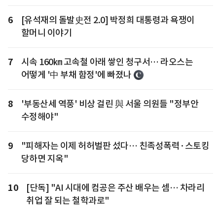
6
[유석재의 돌발史전 2.0] 박정희 대통령과 욕쟁이
할머니 이야기
7
시속 160㎞ 고속철 아래 쌓인 청구서… 라오스는
어떻게 '中 부채 함정'에 빠졌나
8
'부동산세 역풍' 비상 걸린 與 서울 의원들 "정부안
수정해야"
9
"피해자는 이제 허허벌판 섰다… 친족성폭력·스토킹
당하면 지옥"
10
[단독] "AI 시대에 컴공은 주산 배우는 셈… 차라리
취업 잘 되는 철학과로"