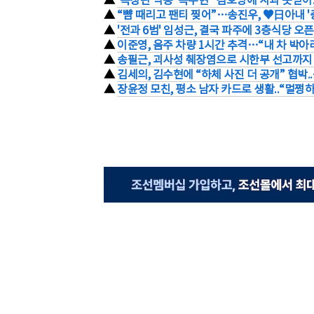
▲
“뺨 때리고 팬티 찢어”…송진우, ♥日아내 '충
▲
'전과 6범' 임성근, 결국 파주에 3층식당 오픈
▲
이준영, 음주 차량 1시간 추격…“내 차 박아라
▲
송필근, 괴사성 췌장염으로 시한부 선고까지 
▲
김세의, 김수현에 “하체 사진 더 공개” 협박
▲
장윤정 모친, 평소 남자 카드로 생활..“멀쩡