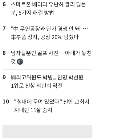
6
스마트폰 배터리 유난히 빨리 닳는
분, 5가지 해결 방법
7
"中 무인공장과 단가 경쟁 안 돼"…
車부품 성지, 공장 20% 멈췄다
8
남자들뿐인 골프 사진… 아내가 놓친
것
9
與최고위원도 박빙... 친명 박선원
1위로 친청 최민희 역전
10
"침대에 묶여 있었다" 천안 교회서
지내던 11살 숨져