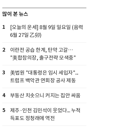
많이 본 뉴스
1
[오늘의 운세] 8월 9일 일요일 (음력
6월 27일 乙卯)
2
이란전 공습 한계, 탄약 고갈…
"美합참의장, 출구전략 모색중"
3
美법원 "대통령은 임시 세입자"...
트럼프 백악관 연회장 공사 제동
4
부동산 치솟으니 커지는 집안 싸움
5
제주·인천 김민석이 웃었다... 누적
득표도 정청래에 역전