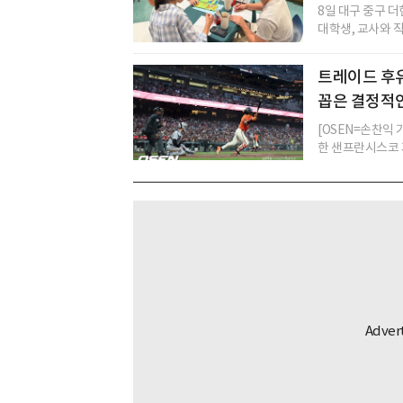
8일 대구 중구 더
대학생, 교사와 직
트레이드 후유
꼽은 결정적
[OSEN=손찬익
한 샌프란시스코 자