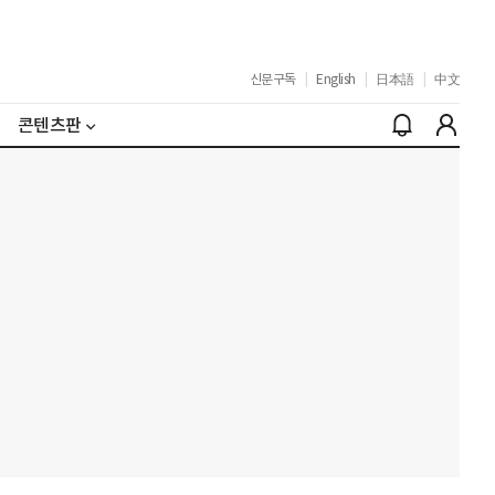
신문구독
|
English
|
日本語
|
中文
콘텐츠판