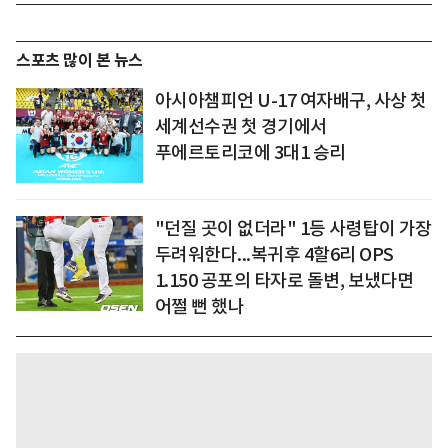
스포츠 많이 본 뉴스
아시아챔피언 U-17 여자배구, 사상 첫
세계선수권 첫 경기에서
푸에르토리코에 3대1 승리
"던질 곳이 없더라" 1등 사령탑이 가장
두려워한다...복귀후 4할6리 OPS
1.150 공포의 타자로 돌변, 보냈다면
어쩔 뻔 했나