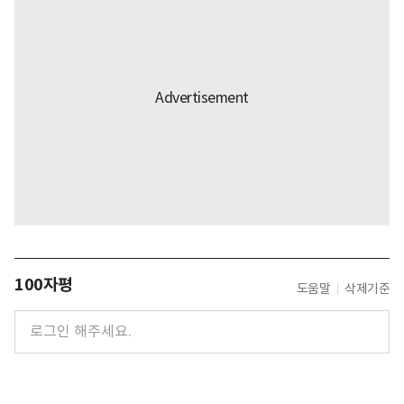
100자평
도움말
삭제기준