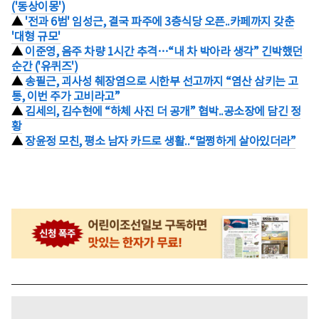
('동상이몽')
▲
'전과 6범' 임성근, 결국 파주에 3층식당 오픈..카페까지 갖춘
'대형 규모'
▲
이준영, 음주 차량 1시간 추격…“내 차 박아라 생각” 긴박했던
순간 ('유퀴즈')
▲
송필근, 괴사성 췌장염으로 시한부 선고까지 “염산 삼키는 고
통, 이번 주가 고비라고”
▲
김세의, 김수현에 “하체 사진 더 공개” 협박..공소장에 담긴 정
황
▲
장윤정 모친, 평소 남자 카드로 생활..“멀쩡하게 살아있더라”