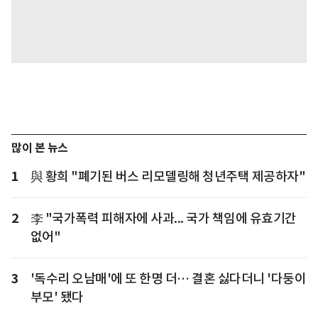
많이 본 뉴스
1
與 황희 "폐기된 버스 리모델링해 청년주택 제공하자"
2
李 "국가폭력 피해자에 사과... 국가 책임에 유효기간
없어"
3
'독수리 오남매'에 또 한명 더… 결혼 싫다더니 '다둥이
부모' 됐다