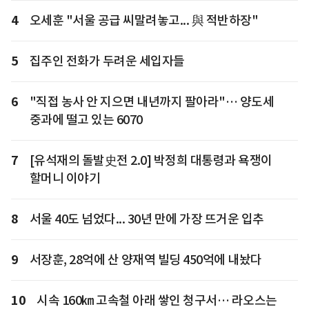
4
오세훈 "서울 공급 씨말려놓고... 與 적반하장"
5
집주인 전화가 두려운 세입자들
6
"직접 농사 안 지으면 내년까지 팔아라"… 양도세
중과에 떨고 있는 6070
7
[유석재의 돌발史전 2.0] 박정희 대통령과 욕쟁이
할머니 이야기
8
서울 40도 넘었다... 30년 만에 가장 뜨거운 입추
9
서장훈, 28억에 산 양재역 빌딩 450억에 내놨다
10
시속 160㎞ 고속철 아래 쌓인 청구서… 라오스는