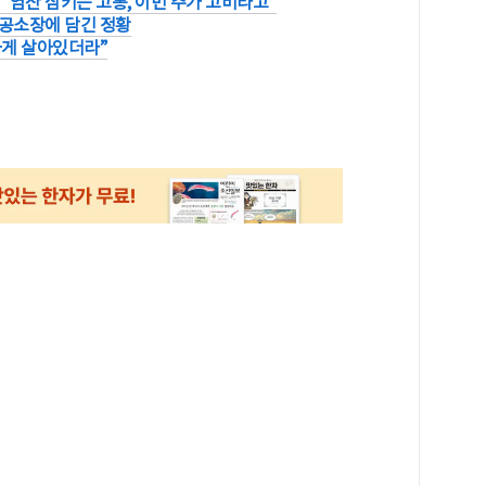
“염산 삼키는 고통, 이번 주가 고비라고”
..공소장에 담긴 정황
하게 살아있더라”