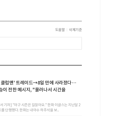
도움말
삭제기준
 원클럽맨' 트레이드→8일 만에 사라졌다…
승이 전한 메시지, "물러나서 시간을
 기자] "야구 시즌은 길잖아요." 한화 이글스는 지난달 2
를 단행했다. 한화는 내야수 하주석을 보...