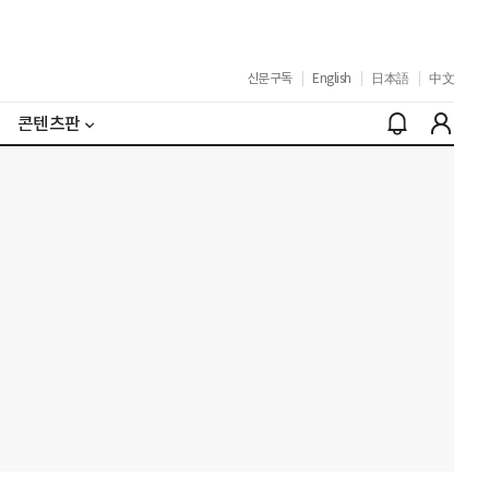
신문구독
|
English
|
日本語
|
中文
콘텐츠판