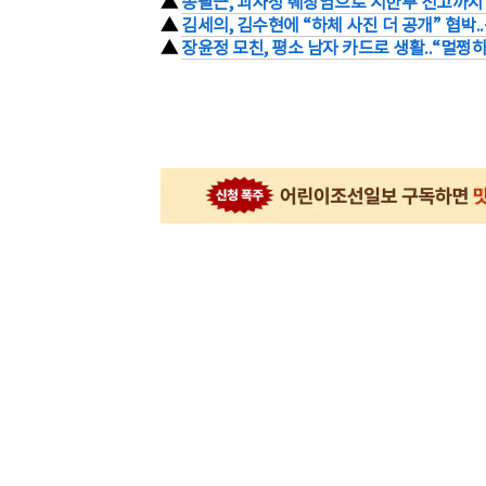
▲
송필근, 괴사성 췌장염으로 시한부 선고까지 
▲
김세의, 김수현에 “하체 사진 더 공개” 협박
▲
장윤정 모친, 평소 남자 카드로 생활..“멀쩡