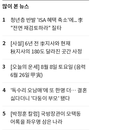
많이 본 뉴스
1
청년층 반발 'ISA 혜택 축소'에... 李
"전면 재검토하라" 질타
2
[사설] 6년 전 李지사와 현재
秋지사의 180도 달라진 곳간 사정
3
[오늘의 운세] 8월 8일 토요일 (음력
6월 26일 甲寅)
4
'독수리 오남매'에 또 한명 더… 결혼
싫다더니 '다둥이 부모' 됐다
5
[박정훈 칼럼] 국방장관이 모택동
어록을 좌우명 삼은 나라