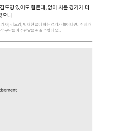
..김도영 있어도 힘든데, 없이 치를 경기가 더
겼으니
기자] 김도영, 박재현 없이 하는 경기가 늘어나면... 전례가
각 구단들이 주판알을 튕길 수밖에 없...