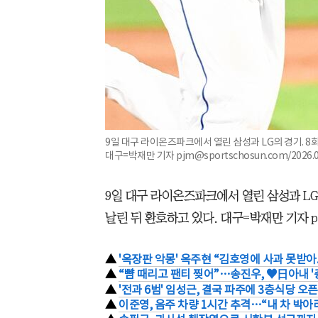
9일 대구 라이온즈파크에서 열린 삼성과 LG의 경기. 8
대구=박재만 기자 pjm@sportschosun.com/2026.0
9일 대구 라이온즈파크에서 열린 삼성과 LG
날린 뒤 환호하고 있다. 대구=박재만 기자 pjm@s
▲
'옥장판 악몽' 옥주현 “김호영에 사과 못받아.
▲
“뺨 때리고 팬티 찢어”…송진우, ♥日아내 '충
▲
'전과 6범' 임성근, 결국 파주에 3층식당 오픈
▲
이준영, 음주 차량 1시간 추격…“내 차 박아라