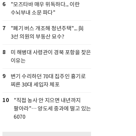
6
"모즈타바 매우 위독하다... 이란
수뇌부내 소문 파다"
7
"폐기 버스 개조해 청년주택"... 與
3선 의원의 부동산 묘수?
8
미 해병대 사령관이 경북 포항을 찾은
이유는
9
변기 수리하던 70대 집주인 흉기로
찌른 30대 세입자 체포
10
"직접 농사 안 지으면 내년까지
팔아라"… 양도세 중과에 떨고 있는
6070