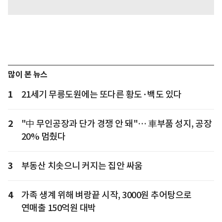
많이 본 뉴스
1
21세기 무릉도원에는 또다른 황도·백도 있다
2
"中 무인공장과 단가 경쟁 안 돼"… 車부품 성지, 공장
20% 멈췄다
3
부동산 치솟으니 커지는 집안 싸움
4
가족 생계 위해 벼랑끝 시작, 3000원 추어탕으로
연매출 150억원 대박