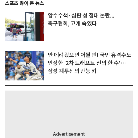
스포츠 많이 본 뉴스
압수수색·심판 성 접대 논란...
축구협회, 고개 숙였다
안 데려왔으면 어쩔 뻔! 국민 유격수도
인정한 '2차 드래프트 신의 한 수'…
삼성 계투진의 만능 키