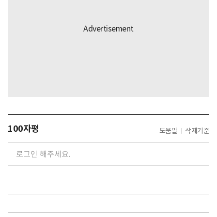
100자평
도움말
삭제기준