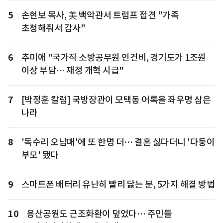
5
손현보 목사, 美 백악관서 트럼프 접견 "가족
초청해줘서 감사"
6
추미애 "국가직 소방공무원 인건비, 경기도가 1조원
이상 부담… 재정 개혁 시급"
7
[박정훈 칼럼] 국방장관이 모택동 어록을 좌우명 삼은
나라
8
'독수리 오남매'에 또 한명 더… 결혼 싫다더니 '다둥이
부모' 됐다
9
스마트폰 배터리 유난히 빨리 닳는 분, 5가지 해결 방법
10
용산공원도 근조화환이 덮었다… 주민들