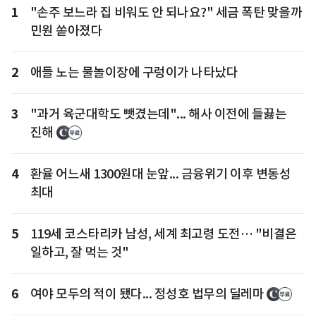
1
"손주 보느라 집 비워도 안 되나요?" 세금 폭탄 맞을까
민원 쏟아졌다
2
애들 노는 물놀이장에 구렁이가 나타났다
3
"과거 육군대학도 뺏겼는데"... 해사 이전에 들끓는
진해
4
환율 어느새 1300원대 눈앞... 금융위기 이후 변동성
최대
5
119세 코스타리카 남성, 세계 최고령 도전… "비결은
일하고, 잘 먹는 것"
6
여야 모두의 적이 됐다... 정성호 법무의 딜레마