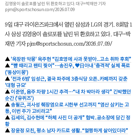
김영웅이 솔로포를 날린 뒤 환호하고 있다. 대구=박재만 기자
pjm@sportschosun.com/2026.07.09
9일 대구 라이온즈파크에서 열린 삼성과 LG의 경기. 8회말 1
사 삼성 김영웅이 솔로포를 날린 뒤 환호하고 있다. 대구=박
재만 기자 pjm@sportschosun.com/2026.07.09/
▲
'옥장판 악몽' 옥주현 “김호영에 사과 못받아...고소 취하 후회”
▲
“뺨 때리고 팬티 찢어”…송진우, ♥日아내 '충격적' 실체 폭로
('동상이몽')
▲
'전과 6범' 임성근, 결국 파주에 3층식당 오픈..카페까지 갖춘
'대형 규모'
▲
이준영, 음주 차량 1시간 추격…“내 차 박아라 생각” 긴박했던
순간 ('유퀴즈')
▲
송필근, 괴사성 췌장염으로 시한부 선고까지 “염산 삼키는 고
통, 이번 주가 고비라고”
▲
김세의, 김수현에 “하체 사진 더 공개” 협박..공소장에 담긴 정
황
▲
장윤정 모친, 평소 남자 카드로 생활..“멀쩡하게 살아있더라”