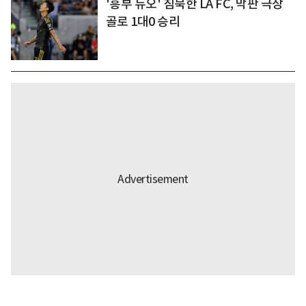
'흥부 듀오' 침묵한 LA FC, 막판 극장
골로 1대0 승리