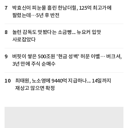
7
박효신이 피눈물 흘린 한남더힐, 125억 최고가에
팔렸는데…5년 후 반전
8
놀런 감독도 맛봤다는 소금빵... 뉴요커 입맛
사로잡았다
9
버핏이 쌓은 500조원 '현금 성벽' 허문 아벨… 버크셔,
3년 만에 주식 순매수
10
최태원, 노소영에 9440억 지급하나... 14일까지
재상고 않으면 확정