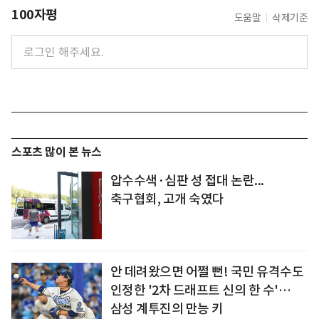
100자평
도움말
삭제기준
스포츠 많이 본 뉴스
압수수색·심판 성 접대 논란...
축구협회, 고개 숙였다
안 데려왔으면 어쩔 뻔! 국민 유격수도
인정한 '2차 드래프트 신의 한 수'…
삼성 계투진의 만능 키