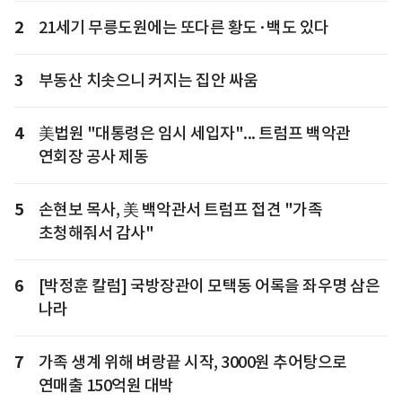
2
21세기 무릉도원에는 또다른 황도·백도 있다
3
부동산 치솟으니 커지는 집안 싸움
4
美법원 "대통령은 임시 세입자"... 트럼프 백악관
연회장 공사 제동
5
손현보 목사, 美 백악관서 트럼프 접견 "가족
초청해줘서 감사"
6
[박정훈 칼럼] 국방장관이 모택동 어록을 좌우명 삼은
나라
7
가족 생계 위해 벼랑끝 시작, 3000원 추어탕으로
연매출 150억원 대박