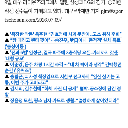
9일 대구 라이온즈파크에서 열린 삼성과 LG의 경기. 승리한
삼성 선수들이 기뻐하고 있다. 대구=박재만 기자 pjm@spor
tschosun.com/2026.07.09/
▲
'옥장판 악몽' 옥주현 “김호영에 사과 못받아...고소 취하 후회”
▲
“뺨 때리고 팬티 찢어”…송진우, ♥日아내 '충격적' 실체 폭로
('동상이몽')
▲
'전과 6범' 임성근, 결국 파주에 3층식당 오픈..카페까지 갖춘
'대형 규모'
▲
이준영, 음주 차량 1시간 추격…“내 차 박아라 생각” 긴박했던
순간 ('유퀴즈')
▲
송필근, 괴사성 췌장염으로 시한부 선고까지 “염산 삼키는 고
통, 이번 주가 고비라고”
▲
김세의, 김수현에 “하체 사진 더 공개” 협박..공소장에 담긴 정
황
▲
장윤정 모친, 평소 남자 카드로 생활..“멀쩡하게 살아있더라”