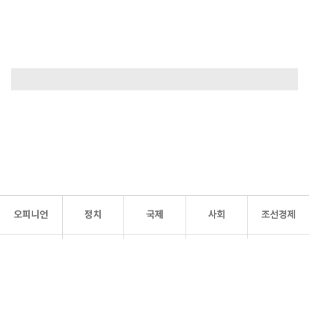
오피니언
정치
국제
사회
조선경제
문화·
조선
스포츠
건강
조선몰
연예
리더스
조선일보 공식 SNS