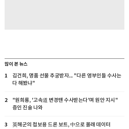
많이 본 뉴스
1
김건희, 명품 선물 추궁받자... "다른 영부인들 수사는
다 해봤냐"
2
"원희룡, '고속道 변경땐 수사받는다'며 원안 지시"
증인 진술 나와
3
英해군의 첩보용 드론 보트, 中으로 몰래 데이터