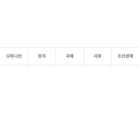
오피니언
정치
국제
사회
조선경제
문화·
조선
스포츠
건강
조선몰
연예
리더스
조선일보 공식 SNS
개인정보처리방침
사이트맵
Copyright 조선일보 All rights reserved. 무단 전재 및 재배포 금지.