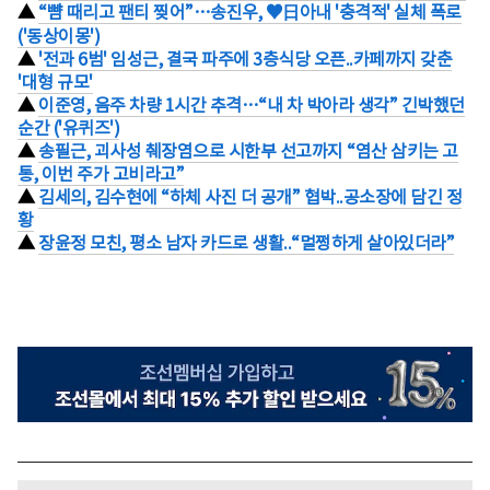
▲
“뺨 때리고 팬티 찢어”…송진우, ♥日아내 '충격적' 실체 폭로
('동상이몽')
▲
'전과 6범' 임성근, 결국 파주에 3층식당 오픈..카페까지 갖춘
'대형 규모'
▲
이준영, 음주 차량 1시간 추격…“내 차 박아라 생각” 긴박했던
순간 ('유퀴즈')
▲
송필근, 괴사성 췌장염으로 시한부 선고까지 “염산 삼키는 고
통, 이번 주가 고비라고”
▲
김세의, 김수현에 “하체 사진 더 공개” 협박..공소장에 담긴 정
황
▲
장윤정 모친, 평소 남자 카드로 생활..“멀쩡하게 살아있더라”