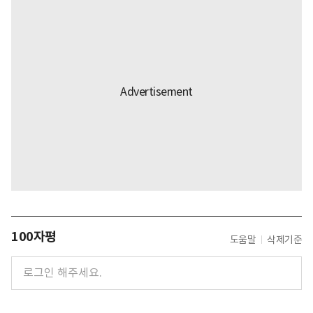
100자평
도움말
삭제기준