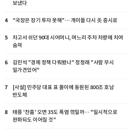
보냈다
4
"국장은 장기 투자 못해"… 개미들 다시 美 증시로
5
차고서 쉬던 90대 시어머니, 며느리 주차 차량에 치여
숨져
6
김민석 "경제 정책 다뤄봤나" 정청래 "사람 무시
일가견있어"
7
[사설] 민주당 대표 표 몰이에 동원된 800조 호남
반도체
8
태풍 '찬홈' 오면 35도 폭염 꺾일까… "일시적으로
완화되도 이어질 것"