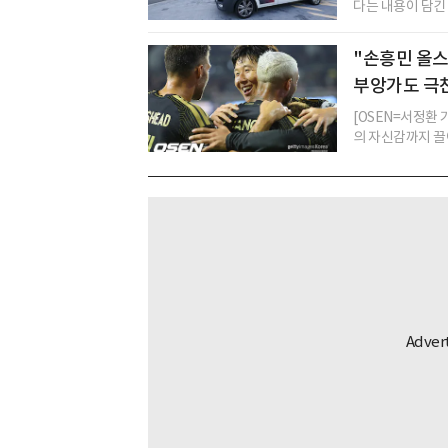
다는 내용이 담긴
"손흥민 올스
부앙가도 극찬
[OSEN=서정환 
의 자신감까지 끌어