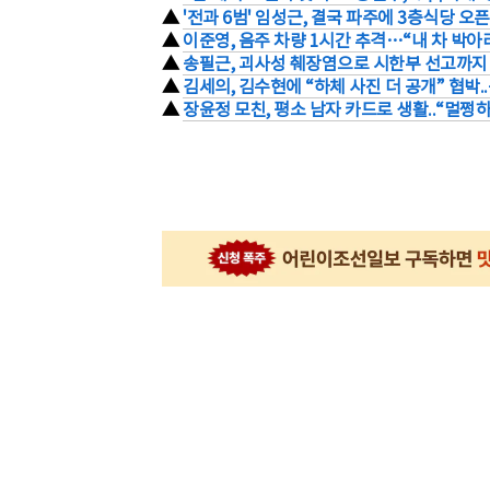
▲
'전과 6범' 임성근, 결국 파주에 3층식당 오픈
▲
이준영, 음주 차량 1시간 추격…“내 차 박아라
▲
송필근, 괴사성 췌장염으로 시한부 선고까지 
▲
김세의, 김수현에 “하체 사진 더 공개” 협박
▲
장윤정 모친, 평소 남자 카드로 생활..“멀쩡