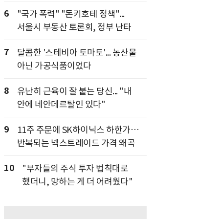
6
"국가 폭력" "돈키호테 정책"...
서울시 부동산 토론회, 정부 난타
7
달콤한 '스테비아 토마토'... 농산물
아닌 가공식품이었다
8
유난히 근육이 잘 붙는 당신... "내
안에 네안데르탈인 있다"
9
11주 주문에 SK하이닉스 하한가…
반복되는 넥스트레이드 가격 왜곡
10
"부자들의 주식 투자 법칙대로
했더니, 망하는 게 더 어려웠다"