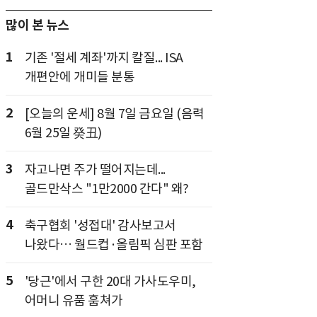
많이 본 뉴스
1
기존 '절세 계좌'까지 칼질... ISA
개편안에 개미들 분통
2
[오늘의 운세] 8월 7일 금요일 (음력
6월 25일 癸丑)
3
자고나면 주가 떨어지는데...
골드만삭스 "1만2000 간다" 왜?
4
축구협회 '성접대' 감사보고서
나왔다… 월드컵·올림픽 심판 포함
5
'당근'에서 구한 20대 가사도우미,
어머니 유품 훔쳐가