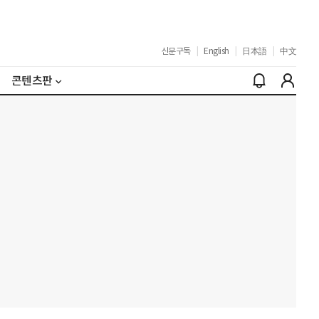
신문구독
|
English
|
日本語
|
中文
콘텐츠판