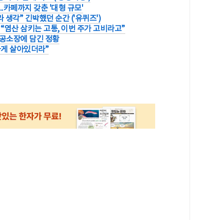
..카페까지 갖춘 '대형 규모'
 생각” 긴박했던 순간 ('유퀴즈')
“염산 삼키는 고통, 이번 주가 고비라고”
..공소장에 담긴 정황
하게 살아있더라”