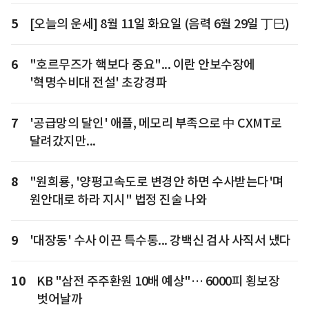
5
[오늘의 운세] 8월 11일 화요일 (음력 6월 29일 丁巳)
6
"호르무즈가 핵보다 중요"... 이란 안보수장에
'혁명수비대 전설' 초강경파
7
'공급망의 달인' 애플, 메모리 부족으로 中 CXMT로
달려갔지만...
8
"원희룡, '양평고속도로 변경안 하면 수사받는다'며
원안대로 하라 지시" 법정 진술 나와
9
'대장동' 수사 이끈 특수통... 강백신 검사 사직서 냈다
10
KB "삼전 주주환원 10배 예상"… 6000피 횡보장
벗어날까