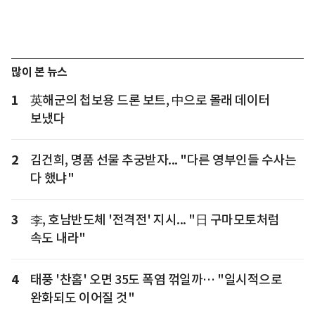
많이 본 뉴스
1
英해군의 첩보용 드론 보트, 中으로 몰래 데이터
보냈다
2
김건희, 명품 선물 추궁받자... "다른 영부인들 수사는
다 했냐"
3
李, 호남반도체 '전격전' 지시... "日 구마모토처럼
속도 내라"
4
태풍 '찬홈' 오면 35도 폭염 꺾일까… "일시적으로
완화되도 이어질 것"