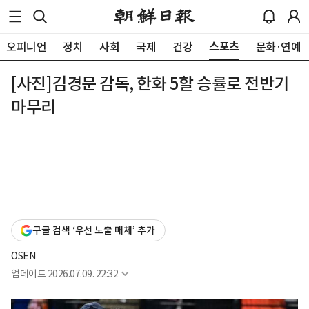
스포츠
오피니언
정치
사회
국제
건강
문화·연예
[사진]김경문 감독, 한화 5할 승률로 전반기
마무리
구글 검색 ‘우선 노출 매체’ 추가
OSEN
업데이트
2026.07.09. 22:32