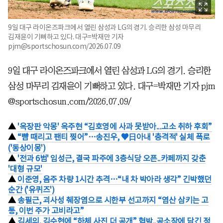
9일 대구 라이온즈파크에서 열린 삼성과 LG의 경기. 승리한 삼성 마무리
김재윤이 기뻐하고 있다. 대구=박재만 기자
pjm@sportschosun.com/2026.07.09
9일 대구 라이온즈파크에서 열린 삼성과 LG의 경기. 승리한
삼성 마무리 김재윤이 기뻐하고 있다. 대구=박재만 기자 pjm
@sportschosun.com/2026.07.09/
▲
'옥장판 악몽' 옥주현 “김호영에 사과 못받아...고소 취하 후회”
▲
“뺨 때리고 팬티 찢어”…송진우, ♥日아내 '충격적' 실체 폭로
('동상이몽')
▲
'전과 6범' 임성근, 결국 파주에 3층식당 오픈..카페까지 갖춘
'대형 규모'
▲
이준영, 음주 차량 1시간 추격…“내 차 박아라 생각” 긴박했던
순간 ('유퀴즈')
▲
송필근, 괴사성 췌장염으로 시한부 선고까지 “염산 삼키는 고
통, 이번 주가 고비라고”
▲
김세의, 김수현에 “하체 사진 더 공개” 협박..공소장에 담긴 정