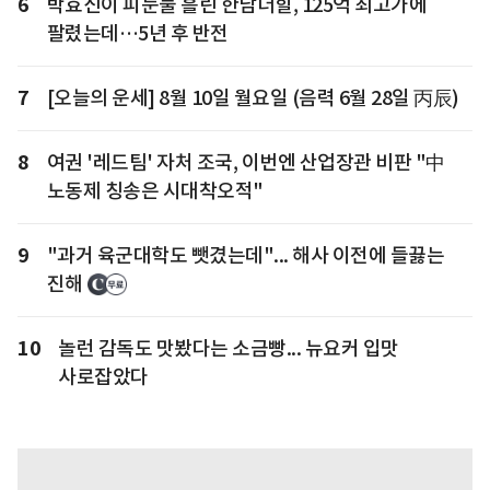
6
박효신이 피눈물 흘린 한남더힐, 125억 최고가에
팔렸는데…5년 후 반전
7
[오늘의 운세] 8월 10일 월요일 (음력 6월 28일 丙辰)
8
여권 '레드팀' 자처 조국, 이번엔 산업장관 비판 "中
노동제 칭송은 시대착오적"
9
"과거 육군대학도 뺏겼는데"... 해사 이전에 들끓는
진해
10
놀런 감독도 맛봤다는 소금빵... 뉴요커 입맛
사로잡았다