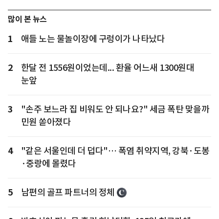
많이 본 뉴스
1
애들 노는 물놀이장에 구렁이가 나타났다
2
한달 전 1556원이었는데... 환율 어느새 1300원대
눈앞
3
"손주 보느라 집 비워도 안 되나요?" 세금 폭탄 맞을까
민원 쏟아졌다
4
"같은 서울인데 더 덥다"… 폭염 취약지역, 강북·도봉
·중랑에 몰렸다
5
남편의 골프 파트너의 정체