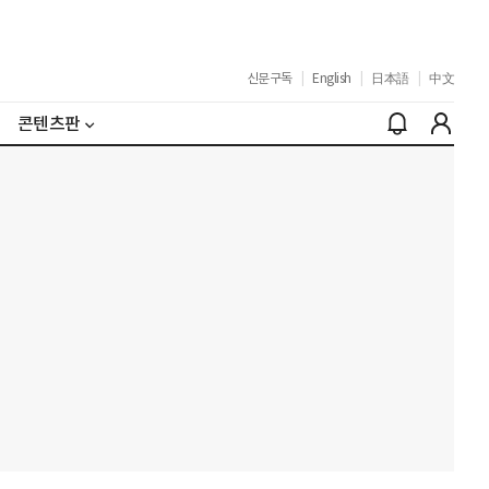
신문구독
|
English
|
日本語
|
中文
콘텐츠판