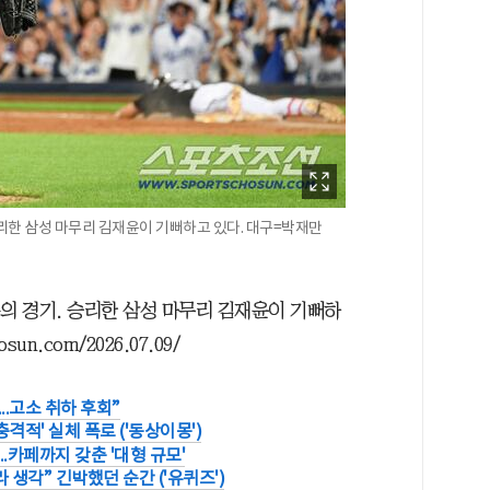
승리한 삼성 마무리 김재윤이 기뻐하고 있다. 대구=박재만
의 경기. 승리한 삼성 마무리 김재윤이 기뻐하
n.com/2026.07.09/
..고소 취하 후회”
격적' 실체 폭로 ('동상이몽')
..카페까지 갖춘 '대형 규모'
 생각” 긴박했던 순간 ('유퀴즈')