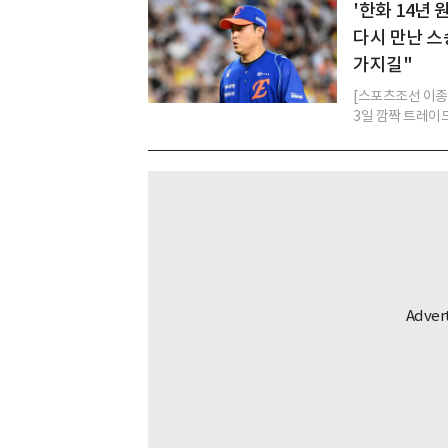
'한화 14년
다시 만난 스
가지길"
[스포츠조선 이종서
3일 깜짝 트레이드