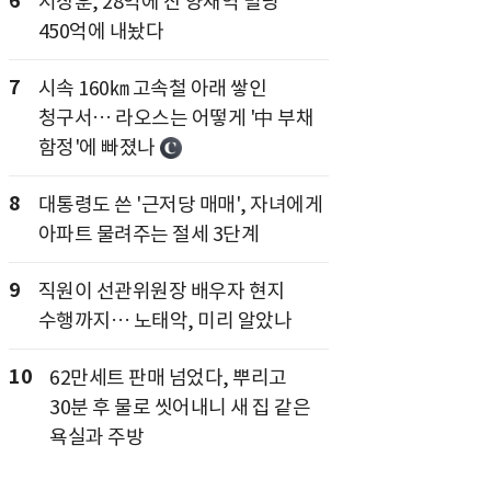
6
서장훈, 28억에 산 양재역 빌딩
450억에 내놨다
7
시속 160㎞ 고속철 아래 쌓인
청구서… 라오스는 어떻게 '中 부채
함정'에 빠졌나
8
대통령도 쓴 '근저당 매매', 자녀에게
아파트 물려주는 절세 3단계
9
직원이 선관위원장 배우자 현지
수행까지… 노태악, 미리 알았나
10
62만세트 판매 넘었다, 뿌리고
30분 후 물로 씻어내니 새 집 같은
욕실과 주방