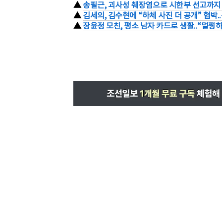
▲
송필근, 괴사성 췌장염으로 시한부 선고까지 
▲
김세의, 김수현에 “하체 사진 더 공개” 협박
▲
장윤정 모친, 평소 남자 카드로 생활..“멀쩡