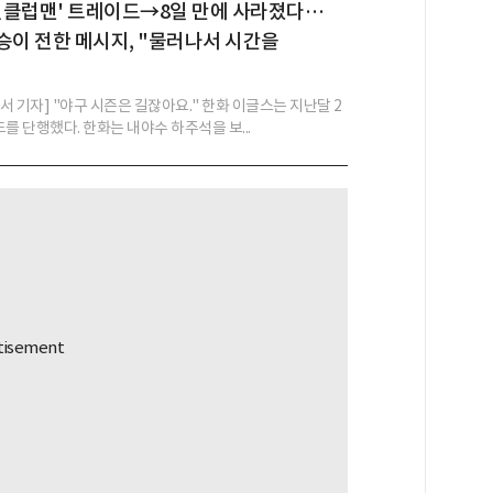
 원클럽맨' 트레이드→8일 만에 사라졌다…
승이 전한 메시지, "물러나서 시간을
 기자] "야구 시즌은 길잖아요." 한화 이글스는 지난달 2
를 단행했다. 한화는 내야수 하주석을 보...