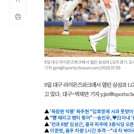
9일 대구 라이온즈파크에서 열린 삼성과 LG의 경기. 
기자 pjm@sportschosun.com/2026.07.09
9일 대구 라이온즈파크에서 열린 삼성과 LG
고 있다. 대구=박재만 기자 pjm@sportschosu
▲
'옥장판 악몽' 옥주현 “김호영에 사과 못받아.
▲
“뺨 때리고 팬티 찢어”…송진우, ♥日아내 '충
▲
'전과 6범' 임성근, 결국 파주에 3층식당 오픈
▲
이준영, 음주 차량 1시간 추격…“내 차 박아라