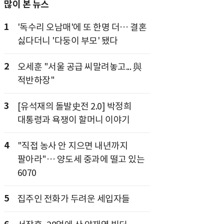
많이 본 뉴스
1
'독수리 오남매'에 또 한명 더… 결혼
싫다더니 '다둥이 부모' 됐다
2
오세훈 "서울 공급 씨말려놓고... 與
적반하장"
3
[유석재의 돌발史전 2.0] 박정희
대통령과 욕쟁이 할머니 이야기
4
"직접 농사 안 지으면 내년까지
팔아라"… 양도세 중과에 떨고 있는
6070
5
집주인 전화가 두려운 세입자들