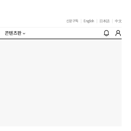
신문구독
|
English
|
日本語
|
中文
콘텐츠판