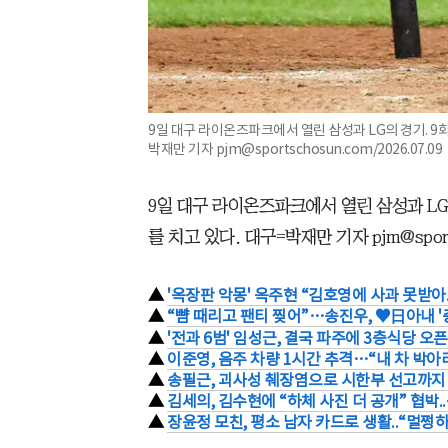
9일 대구 라이온즈파크에서 열린 삼성과 LG의 경기. 9회
박재만 기자 pjm@sportschosun.com/2026.07.09
9일 대구 라이온즈파크에서 열린 삼성과 LG의
를 치고 있다. 대구=박재만 기자 pjm@sportsc
▲
'옥장판 악몽' 옥주현 “김호영에 사과 못받아.
▲
“뺨 때리고 팬티 찢어”…송진우, ♥日아내 '충
▲
'전과 6범' 임성근, 결국 파주에 3층식당 오픈
▲
이준영, 음주 차량 1시간 추격…“내 차 박아라
▲
송필근, 괴사성 췌장염으로 시한부 선고까지 
▲
김세의, 김수현에 “하체 사진 더 공개” 협박
▲
장윤정 모친, 평소 남자 카드로 생활..“멀쩡