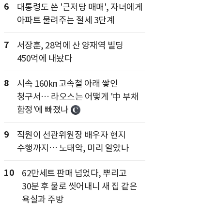
6
대통령도 쓴 '근저당 매매', 자녀에게
아파트 물려주는 절세 3단계
7
서장훈, 28억에 산 양재역 빌딩
450억에 내놨다
8
시속 160㎞ 고속철 아래 쌓인
청구서… 라오스는 어떻게 '中 부채
함정'에 빠졌나
9
직원이 선관위원장 배우자 현지
수행까지… 노태악, 미리 알았나
10
62만세트 판매 넘었다, 뿌리고
30분 후 물로 씻어내니 새 집 같은
욕실과 주방