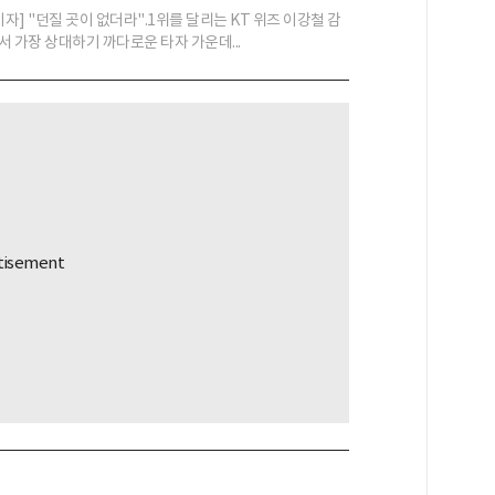
기자] "던질 곳이 없더라".1위를 달리는 KT 위즈 이강철 감
서 가장 상대하기 까다로운 타자 가운데...