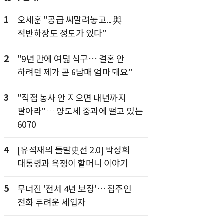
1
오세훈 "공급 씨말려놓고... 與
적반하장도 정도가 있다"
2
"9년 만에 여덟 식구… 결혼 안
하려던 제가 곧 6남매 엄마 돼요"
3
"직접 농사 안 지으면 내년까지
팔아라"… 양도세 중과에 떨고 있는
6070
4
[유석재의 돌발史전 2.0] 박정희
대통령과 욕쟁이 할머니 이야기
5
무너진 '전세 4년 보장'… 집주인
전화 두려운 세입자