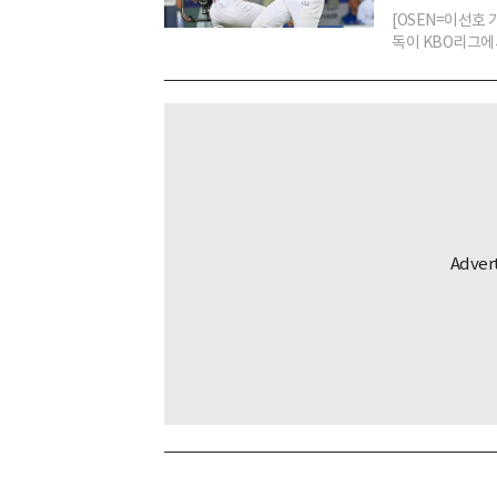
[OSEN=이선호 
독이 KBO리그에