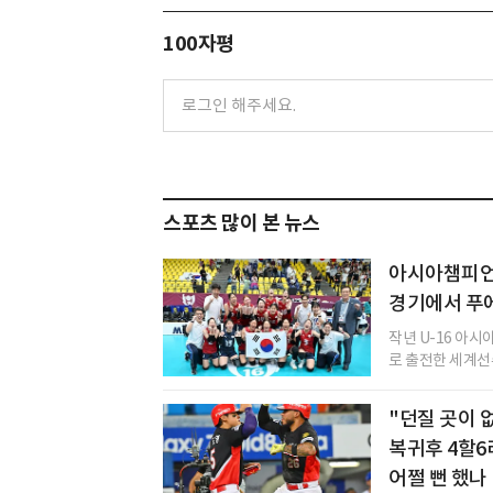
100자평
스포츠 많이 본 뉴스
아시아챔피언 
경기에서 푸
작년 U-16 아
로 출전한 세계선
"던질 곳이 
복귀후 4할6리
어쩔 뻔 했나