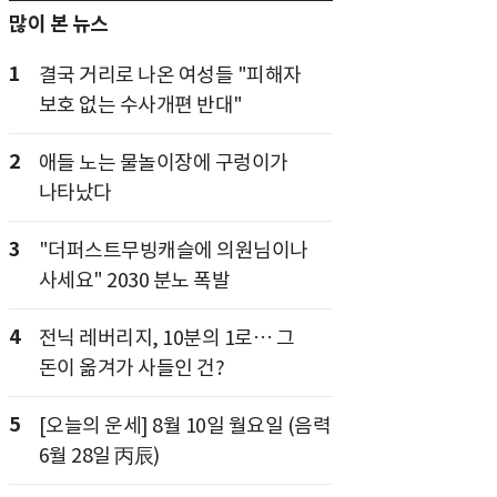
많이 본 뉴스
1
결국 거리로 나온 여성들 "피해자
보호 없는 수사개편 반대"
2
애들 노는 물놀이장에 구렁이가
나타났다
3
"더퍼스트무빙캐슬에 의원님이나
사세요" 2030 분노 폭발
4
전닉 레버리지, 10분의 1로… 그
돈이 옮겨가 사들인 건?
5
[오늘의 운세] 8월 10일 월요일 (음력
6월 28일 丙辰)