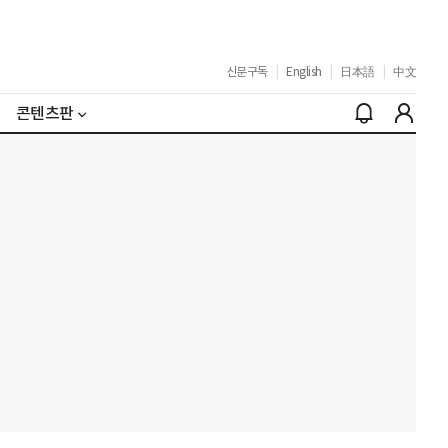
신문구독
|
English
|
日本語
|
中文
콘텐츠판