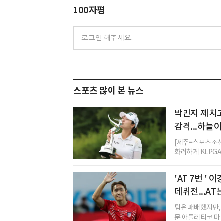
100자평
스포츠 많이 본 뉴스
박민지 제치고
감격...하늘
[제주=스포츠조선
화려하게 KLPGA
'AT 7번 '
데뷔전...AT
팀은 패배했지만,
문 아틀레티코 마