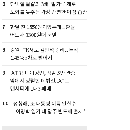
6
단백질 달걀의 3배·밀가루 제로,
노화를 늦추는 가장 간편한 아침 습관
7
한달 전 1556원이었는데... 환율
어느새 1300원대 눈앞
8
강원·TK서도 김민석 승리... 누적
1.45%p차로 벌어져
9
'AT 7번 ' 이강인, 상암 5만 관중
앞에서 강렬한 데뷔전...AT는
맨시티에 1대3 패배
10
정청래, 또 대통령 이름 말실수
"이명박 임기 내 광주 반도체 출시"