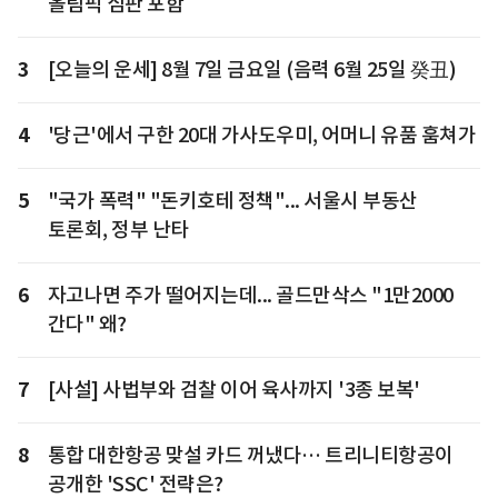
올림픽 심판 포함
3
[오늘의 운세] 8월 7일 금요일 (음력 6월 25일 癸丑)
4
'당근'에서 구한 20대 가사도우미, 어머니 유품 훔쳐가
5
"국가 폭력" "돈키호테 정책"... 서울시 부동산
토론회, 정부 난타
6
자고나면 주가 떨어지는데... 골드만삭스 "1만2000
간다" 왜?
7
[사설] 사법부와 검찰 이어 육사까지 '3종 보복'
8
통합 대한항공 맞설 카드 꺼냈다… 트리니티항공이
공개한 'SSC' 전략은?