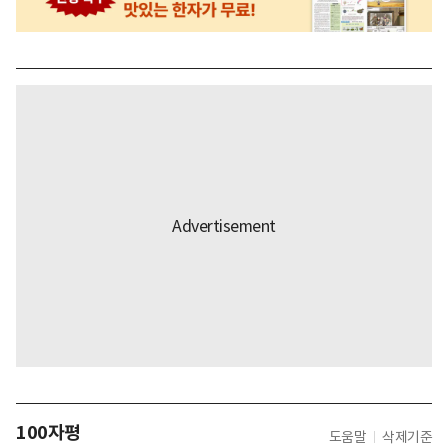
100자평
도움말
삭제기준