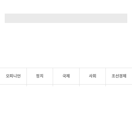
오피니언
정치
국제
사회
조선경제
문화·
조선
스포츠
건강
조선몰
연예
리더스
조선일보 공식 SNS