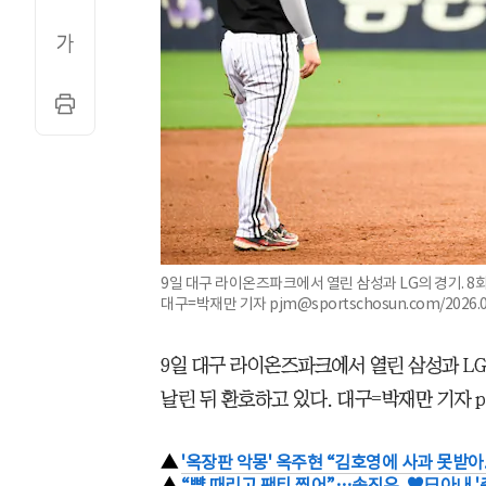
9일 대구 라이온즈파크에서 열린 삼성과 LG의 경기. 8
대구=박재만 기자 pjm@sportschosun.com/2026.0
9일 대구 라이온즈파크에서 열린 삼성과 LG
날린 뒤 환호하고 있다. 대구=박재만 기자 pjm@s
▲
'옥장판 악몽' 옥주현 “김호영에 사과 못받아.
▲
“뺨 때리고 팬티 찢어”…송진우, ♥日아내 '충