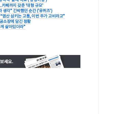
..카페까지 갖춘 '대형 규모'
 생각” 긴박했던 순간 ('유퀴즈')
“염산 삼키는 고통, 이번 주가 고비라고”
..공소장에 담긴 정황
하게 살아있더라”