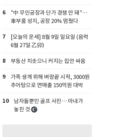
6
"中 무인공장과 단가 경쟁 안 돼"…
車부품 성지, 공장 20% 멈췄다
7
[오늘의 운세] 8월 9일 일요일 (음력
6월 27일 乙卯)
8
부동산 치솟으니 커지는 집안 싸움
9
가족 생계 위해 벼랑끝 시작, 3000원
추어탕으로 연매출 150억원 대박
10
남자들뿐인 골프 사진… 아내가
놓친 것