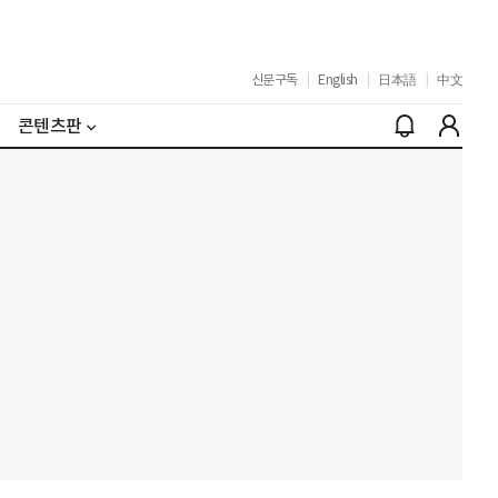
신문구독
|
English
|
日本語
|
中文
콘텐츠판