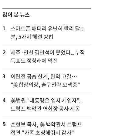
많이 본 뉴스
1
스마트폰 배터리 유난히 빨리 닳는
분, 5가지 해결 방법
2
제주·인천 김민석이 웃었다... 누적
득표도 정청래에 역전
3
이란전 공습 한계, 탄약 고갈…
"美합참의장, 출구전략 모색중"
4
美법원 "대통령은 임시 세입자"...
트럼프 백악관 연회장 공사 제동
5
손현보 목사, 美 백악관서 트럼프
접견 "가족 초청해줘서 감사"