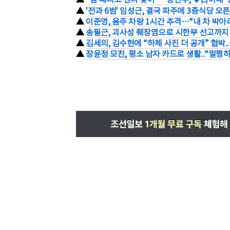
▲
'전과 6범' 임성근, 결국 파주에 3층식당 오픈
▲
이준영, 음주 차량 1시간 추격…“내 차 박아라
▲
송필근, 괴사성 췌장염으로 시한부 선고까지 
▲
김세의, 김수현에 “하체 사진 더 공개” 협박
▲
장윤정 모친, 평소 남자 카드로 생활..“멀쩡