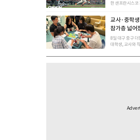
한 샌프란시스코 자
교사·중학생
참가층 넓어
8일 대구 중구 더
대학생, 교사와 직