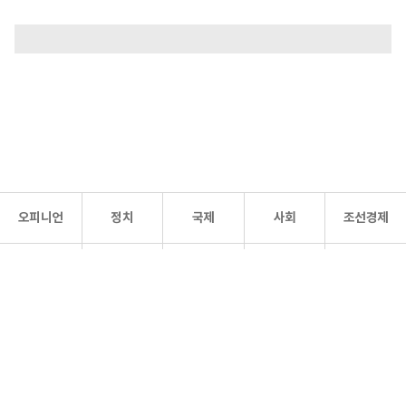
오피니언
정치
국제
사회
조선경제
문화·
조선
스포츠
건강
조선몰
연예
리더스
조선일보 공식 SNS