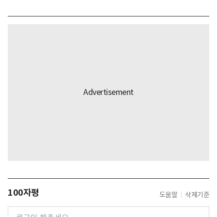
100자평
도움말
삭제기준