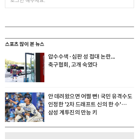
스포츠 많이 본 뉴스
압수수색·심판 성 접대 논란...
축구협회, 고개 숙였다
안 데려왔으면 어쩔 뻔! 국민 유격수도
인정한 '2차 드래프트 신의 한 수'…
삼성 계투진의 만능 키