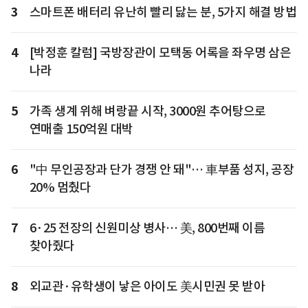
3
스마트폰 배터리 유난히 빨리 닳는 분, 5가지 해결 방법
4
[박정훈 칼럼] 국방장관이 모택동 어록을 좌우명 삼은
나라
5
가족 생계 위해 벼랑끝 시작, 3000원 추어탕으로
연매출 150억원 대박
6
"中 무인공장과 단가 경쟁 안 돼"… 車부품 성지, 공장
20% 멈췄다
7
6·25 전장의 신원미상 병사… 美, 800번째 이름
찾아줬다
8
외교관·유학생이 낳은 아이도 美시민권 못 받아