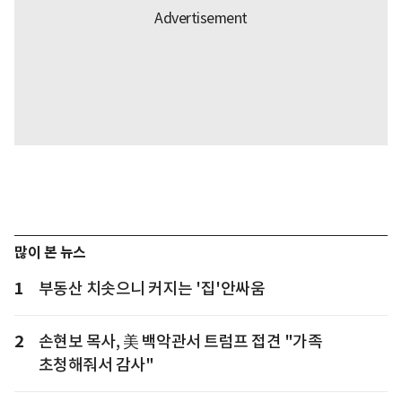
많이 본 뉴스
1
부동산 치솟으니 커지는 '집'안싸움
2
손현보 목사, 美 백악관서 트럼프 접견 "가족
초청해줘서 감사"