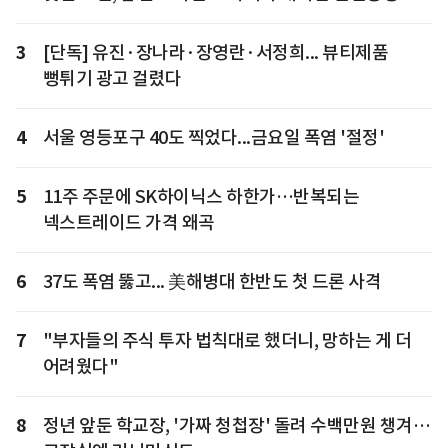
3
[단독] 유진·장나라·장영란·서정희... 뷰티제품
뻥튀기 광고 걸렸다
4
서울 영등포구 40도 찍었다...금요일 폭염 '절정'
5
11주 주문에 SK하이닉스 하한가…반복되는
넥스트레이드 가격 왜곡
6
37도 폭염 뚫고... 美해병대 한반도 첫 드론 사격
7
"부자들의 주식 투자 법칙대로 했더니, 망하는 게 더
어려웠다"
8
정년 앞둔 학교장, '가짜 청첩장' 돌려 수백만원 챙겨…