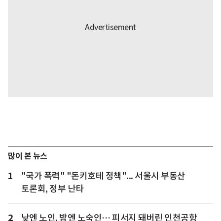
많이 본 뉴스
1
"국가 폭력" "돈키호테 정책"... 서울시 부동산
토론회, 정부 난타
2
낮엔 노인, 밤엔 노숙인… 피서지 돼버린 인천공항