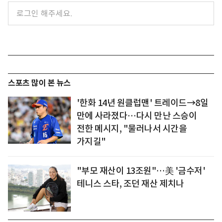
스포츠 많이 본 뉴스
'한화 14년 원클럽맨' 트레이드→8일
만에 사라졌다…다시 만난 스승이
전한 메시지, "물러나서 시간을
가지길"
"부모 재산이 13조원"…美 '금수저'
테니스 스타, 조던 재산 제치나