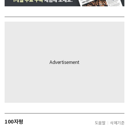
100자평
도움말
삭제기준