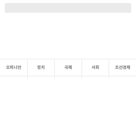
오피니언
정치
국제
사회
조선경제
문화·
조선
스포츠
건강
조선몰
연예
리더스
조선일보 공식 SNS
개인정보처리방침
사이트맵